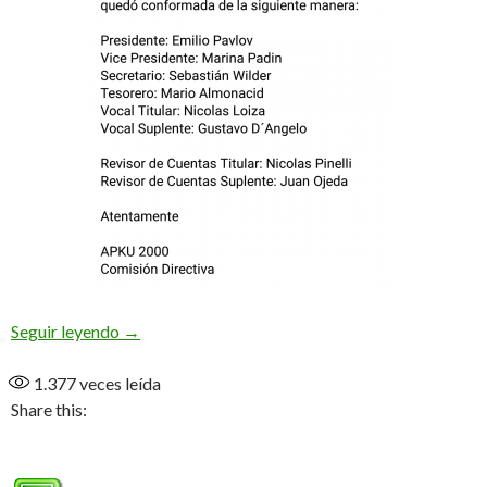
«Asumimos con muchas ganas y entusiasmo» (Au
Seguir leyendo
→
1.377
veces leída
Share this: