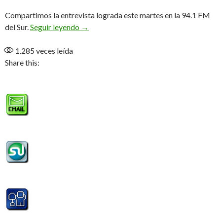
Compartimos la entrevista lograda este martes en la 94.1 FM
«El 26 de febrero estaremos arrancando 
del Sur.
Seguir leyendo
→
1.285
veces leída
Share this: