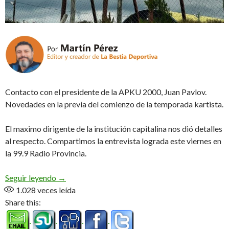
Contacto con el presidente de la APKU 2000, Juan Pavlov.
Novedades en la previa del comienzo de la temporada kartista.
El maximo dirigente de la institución capitalina nos dió detalles
al respecto. Compartimos la entrevista lograda este viernes en
la 99.9 Radio Provincia.
Carteleria y fondos para el «Gustavo Orione» (Au
Seguir leyendo
→
1.028
veces leída
Share this: