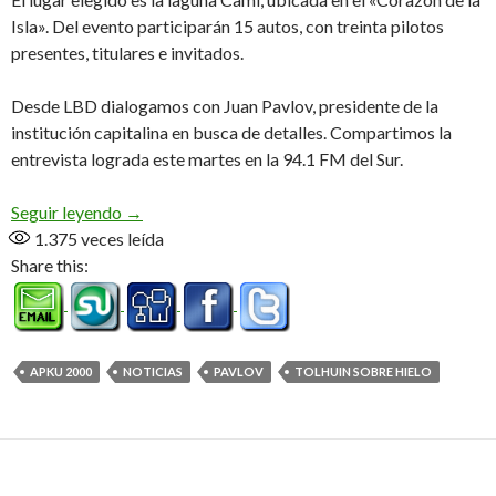
Isla». Del evento participarán 15 autos, con treinta pilotos
presentes, titulares e invitados.
Desde LBD dialogamos con Juan Pavlov, presidente de la
institución capitalina en busca de detalles. Compartimos la
entrevista lograda este martes en la 94.1 FM del Sur.
«Va a ser una exhibición con Cajeros 4 Tiempos» 
Seguir leyendo
→
1.375
veces leída
Share this:
APKU 2000
NOTICIAS
PAVLOV
TOLHUIN SOBRE HIELO