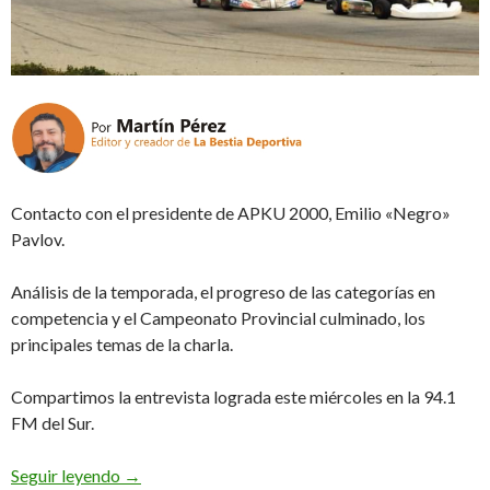
Contacto con el presidente de APKU 2000, Emilio «Negro»
Pavlov.
Análisis de la temporada, el progreso de las categorías en
competencia y el Campeonato Provincial culminado, los
principales temas de la charla.
Compartimos la entrevista lograda este miércoles en la 94.1
FM del Sur.
«Tuvimos otro gran año, por acá arranca todo, el 
Seguir leyendo
→