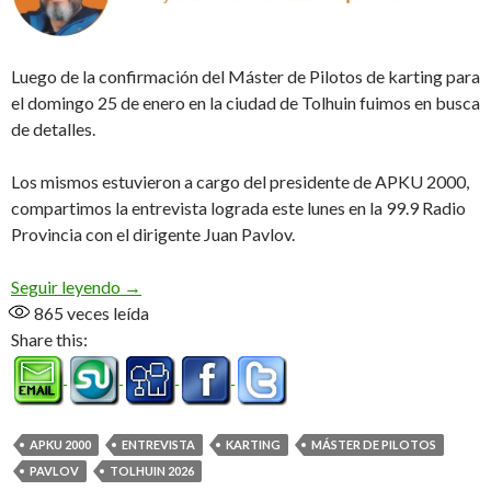
Luego de la confirmación del Máster de Pilotos de karting para
el domingo 25 de enero en la ciudad de Tolhuin fuimos en busca
de detalles.
Los mismos estuvieron a cargo del presidente de APKU 2000,
compartimos la entrevista lograda este lunes en la 99.9 Radio
Provincia con el dirigente Juan Pavlov.
Inscripciones abiertas (Audio)
Seguir leyendo
→
865
veces leída
Share this:
APKU 2000
ENTREVISTA
KARTING
MÁSTER DE PILOTOS
PAVLOV
TOLHUIN 2026