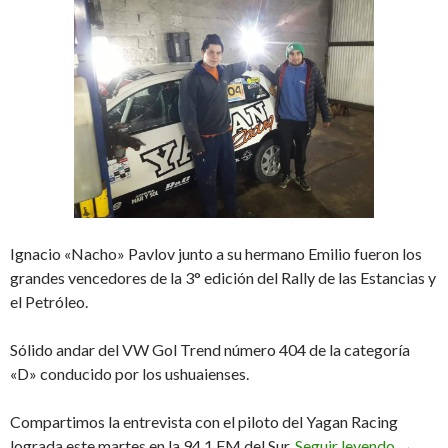
Ignacio «Nacho» Pavlov junto a su hermano Emilio fueron los
grandes vencedores de la 3° edición del Rally de las Estancias y
el Petróleo.
Sólido andar del VW Gol Trend número 404 de la categoría
«D» conducido por los ushuaienses.
Compartimos la entrevista con el piloto del Yagan Racing
«Nos sa
lograda este martes en la 94.1 FM del Sur.
Seguir leyendo
→