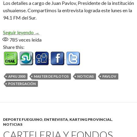
Los detalles a cargo de Juan Pavlov, Presidente de la institución
ushuaiense. Compartimos la entrevista lograda este lunes en la
94.1 FM del Sur.
Master postergado (Audio)
Seguir leyendo
→
785
veces leída
Share this:
APKU 2000
MASTER DE PILOTOS
NOTICIAS
PAVLOV
POSTERGACIÓN
DEPORTE FUEGUINO
,
ENTREVISTA
,
KARTING PROVINCIAL
,
NOTICIAS
CARTELERIA Y FONDOS