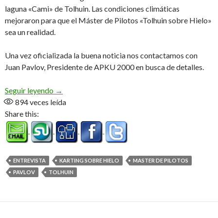
laguna «Cami» de Tolhuin. Las condiciones climáticas
mejoraron para que el Máster de Pilotos «Tolhuin sobre Hielo»
sea un realidad.
Una vez oficializada la buena noticia nos contactamos con
Juan Pavlov, Presidente de APKU 2000 en busca de detalles.
Segundo intento confirmado (Audio)
Seguir leyendo
→
894
veces leída
Share this:
ENTREVISTA
KARTING SOBRE HIELO
MASTER DE PILOTOS
PAVLOV
TOLHUIN