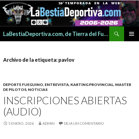
Buscar
LaBestiaDeportiva.com, de Tierra del Fuego para todo el mundo
SALTAR
MENÚ
AL
PRINCI
CONTENIDO
Archivo de la etiqueta: pavlov
DEPORTE FUEGUINO
,
ENTREVISTA
,
KARTING PROVINCIAL
,
MASTER
DE PILOTOS
,
NOTICIAS
INSCRIPCIONES ABIERTAS
(AUDIO)
5 ENERO, 2026
ADMIN
DEJA UN COMENTARIO