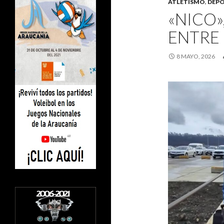
ATLETISMO
,
DEPO
«NICO»
ENTRE 
8 MAYO, 2026