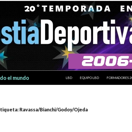
SALTAR AL CONTENIDO
odo el mundo
LBD
EQUIPO LBD
FORMADORES 2
 etiqueta: Ravassa/Bianchi/Godoy/Ojeda