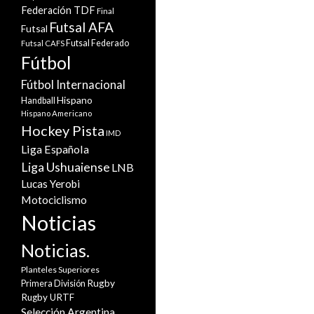
Federación TDF
Final
Futsal AFA
Futsal
Futsal Federado
Futsal CAFS
Fútbol
Fútbol Internacional
Hispano
Handball
Hispano Americano
Hockey Pista
IMD
Liga Española
Liga Ushuaiense
LNB
Lucas Yerobi
Motociclismo
Noticias
Noticias.
Planteles Superiores
Rugby
Primera División
Rugby URTF
Selección Argentina