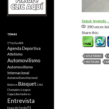
«
Seguir leyendo
390
veces leí
Share this:
TEMAS
1° fecha
AFA
Agenda Deportiva
Atletismo
ATLETISMO
Automovilismo
NOTICIAS
R
Automovilismo
Internacional
Automovilismo Nacional
Básquet
CAU
Balance
Champions League
Copa Libertadores
Entrevista
F1
Esquí de Fondo