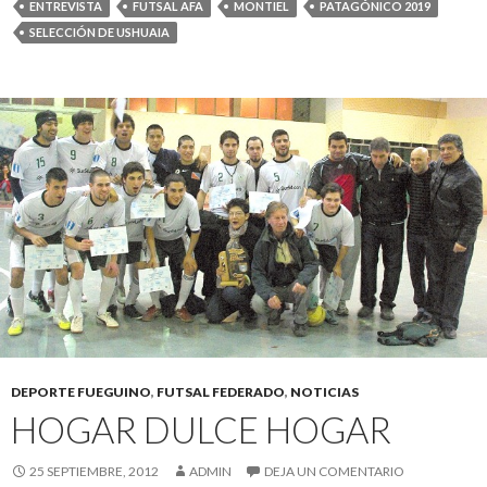
ENTREVISTA
FUTSAL AFA
MONTIEL
PATAGÓNICO 2019
SELECCIÓN DE USHUAIA
DEPORTE FUEGUINO
,
FUTSAL FEDERADO
,
NOTICIAS
HOGAR DULCE HOGAR
25 SEPTIEMBRE, 2012
ADMIN
DEJA UN COMENTARIO