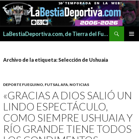
Buscar
LaBestiaDeportiva.com, de Tierra del Fuego para todo el mundo
SALTAR
MENÚ
AL
PRINCI
CONTENIDO
Archivo de la etiqueta: Selección de Ushuaia
DEPORTE FUEGUINO
,
FUTSAL AFA
,
NOTICIAS
«GRACIAS A DIOS SALIÓ UN
LINDO ESPECTÁCULO,
COMO SIEMPRE USHUAIA Y
RÍO GRANDE TIENE TODOS