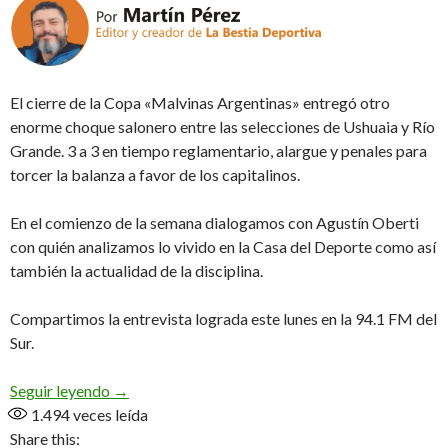
El cierre de la Copa «Malvinas Argentinas» entregó otro
enorme choque salonero entre las selecciones de Ushuaia y Río
Grande. 3 a 3 en tiempo reglamentario, alargue y penales para
torcer la balanza a favor de los capitalinos.
En el comienzo de la semana dialogamos con Agustín Oberti
con quién analizamos lo vivido en la Casa del Deporte como así
también la actualidad de la disciplina.
Compartimos la entrevista lograda este lunes en la 94.1 FM del
Sur.
«Gracias a Dios salió un lindo espectáculo, como
Seguir leyendo
→
1.494
veces leída
Share this: