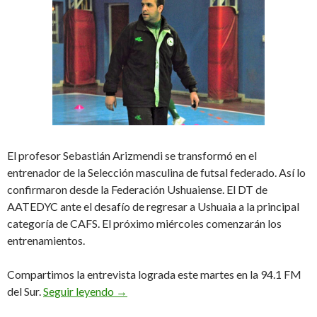
El profesor Sebastián Arizmendi se transformó en el
entrenador de la Selección masculina de futsal federado. Así lo
confirmaron desde la Federación Ushuaiense. El DT de
AATEDYC ante el desafío de regresar a Ushuaia a la principal
categoría de CAFS. El próximo miércoles comenzarán los
entrenamientos.
Compartimos la entrevista lograda este martes en la 94.1 FM
«Seba», el nuevo DT de la Selección de Us
del Sur.
Seguir leyendo
→