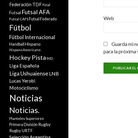
Federación TDF
Final
Futsal AFA
Futsal
Web
Futsal Federado
Futsal CAFS
Fútbol
Fútbol Internacional
Guarda mi n
Hispano
Handball
Hispano Americano
para la próxima
Hockey Pista
IMD
Liga Española
Liga Ushuaiense
LNB
Lucas Yerobi
Motociclismo
Noticias
Noticias.
Planteles Superiores
Rugby
Primera División
Rugby URTF
Selección Argentina