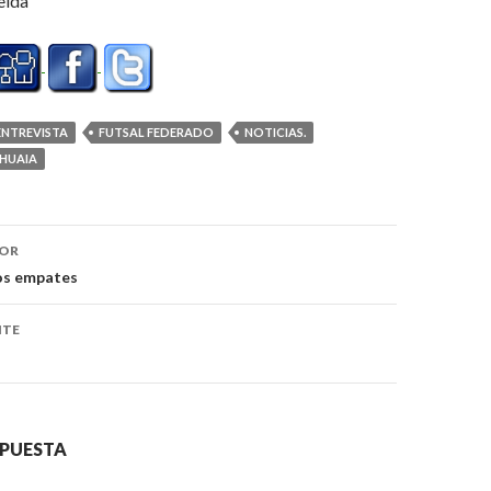
eída
ENTREVISTA
FUTSAL FEDERADO
NOTICIAS.
SHUAIA
ón
IOR
os empates
NTE
SPUESTA