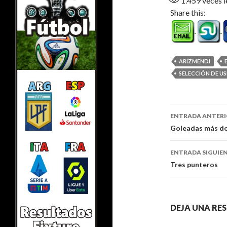
1.459
veces l
Share this:
ARIZMENDI
SELECCIÓN DE U
Navegaci
ENTRADA ANTER
de
Goleadas más d
entradas
ENTRADA SIGUIE
Tres punteros
DEJA UNA RE