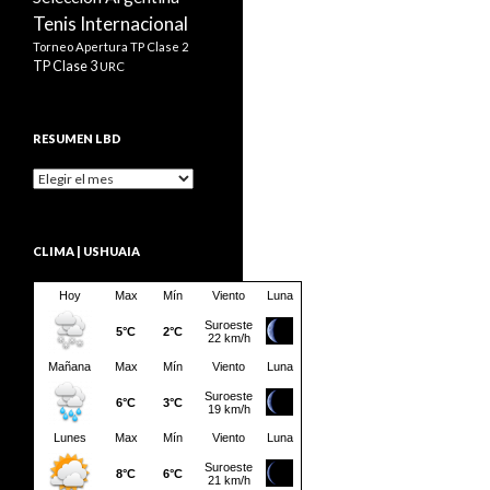
Tenis Internacional
Torneo Apertura
TP Clase 2
TP Clase 3
URC
RESUMEN LBD
Resumen
LBD
CLIMA | USHUAIA