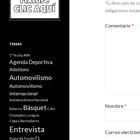
Tu dirección de co
obligatorios est
Comentario
*
TEMAS
1° fecha
AFA
Agenda Deportiva
Atletismo
Automovilismo
Automovilismo
Internacional
Automovilismo Nacional
Nombre
*
Básquet
CAU
Balance
Champions League
Copa Libertadores
Entrevista
Correo electrón
F1
Esquí de Fondo