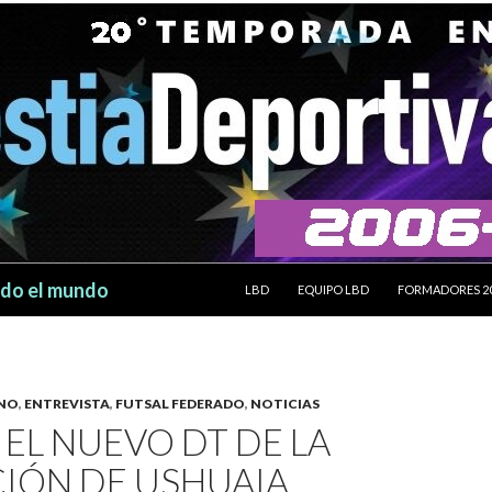
SALTAR AL CONTENIDO
odo el mundo
LBD
EQUIPO LBD
FORMADORES 2
INO
,
ENTREVISTA
,
FUTSAL FEDERADO
,
NOTICIAS
, EL NUEVO DT DE LA
CIÓN DE USHUAIA