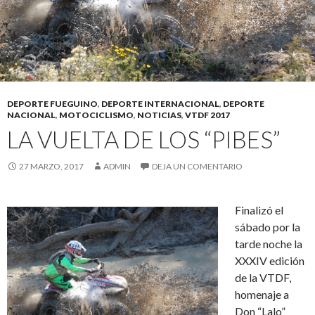
DEPORTE FUEGUINO
,
DEPORTE INTERNACIONAL
,
DEPORTE
NACIONAL
,
MOTOCICLISMO
,
NOTICIAS
,
VTDF 2017
LA VUELTA DE LOS “PIBES”
27 MARZO, 2017
ADMIN
DEJA UN COMENTARIO
Finalizó el
sábado por la
tarde noche la
XXXIV edición
de la VTDF,
homenaje a
Don “Lalo”