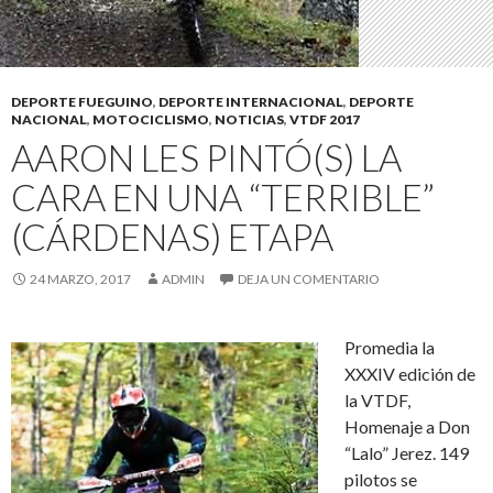
DEPORTE FUEGUINO
,
DEPORTE INTERNACIONAL
,
DEPORTE
NACIONAL
,
MOTOCICLISMO
,
NOTICIAS
,
VTDF 2017
AARON LES PINTÓ(S) LA
CARA EN UNA “TERRIBLE”
(CÁRDENAS) ETAPA
24 MARZO, 2017
ADMIN
DEJA UN COMENTARIO
Promedia la
XXXIV edición de
la VTDF,
Homenaje a Don
“Lalo” Jerez. 149
pilotos se