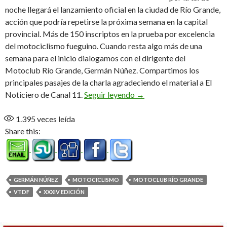
noche llegará el lanzamiento oficial en la ciudad de Río Grande,
acción que podría repetirse la próxima semana en la capital
provincial. Más de 150 inscriptos en la prueba por excelencia
del motociclismo fueguino. Cuando resta algo más de una
semana para el inicio dialogamos con el dirigente del
Motoclub Río Grande, Germán Núñez. Compartimos los
principales pasajes de la charla agradeciendo el material a El
#Larutaesdetodos (Audio
Noticiero de Canal 11.
Seguir leyendo
→
1.395
veces leída
Share this:
GERMÁN NÚÑEZ
MOTOCICLISMO
MOTOCLUB RÍO GRANDE
VTDF
XXXIV EDICIÓN