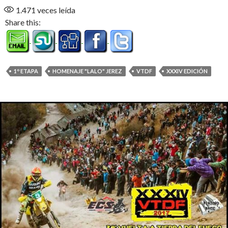
1.471
veces leída
Share this:
1º ETAPA
HOMENAJE "LALO" JEREZ
VTDF
XXXIV EDICIÓN