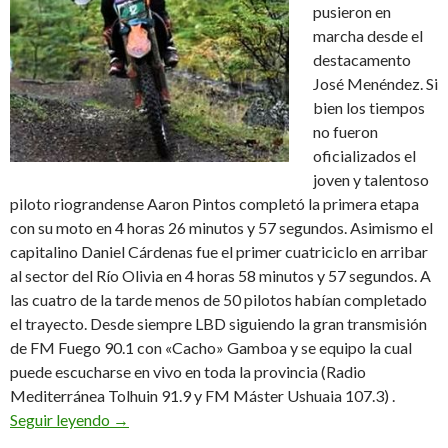
pusieron en
marcha desde el
destacamento
José Menéndez. Si
bien los tiempos
no fueron
oficializados el
joven y talentoso
piloto riograndense Aaron Pintos completó la primera etapa
con su moto en 4 horas 26 minutos y 57 segundos. Asimismo el
capitalino Daniel Cárdenas fue el primer cuatriciclo en arribar
al sector del Río Olivia en 4 horas 58 minutos y 57 segundos. A
las cuatro de la tarde menos de 50 pilotos habían completado
el trayecto. Desde siempre LBD siguiendo la gran transmisión
de FM Fuego 90.1 con «Cacho» Gamboa y se equipo la cual
puede escucharse en vivo en toda la provincia (Radio
Mediterránea Tolhuin 91.9 y FM Máster Ushuaia 107.3) .
Aaron les Pintó(s) la cara en una “Terrible” (Cárd
Seguir leyendo
→