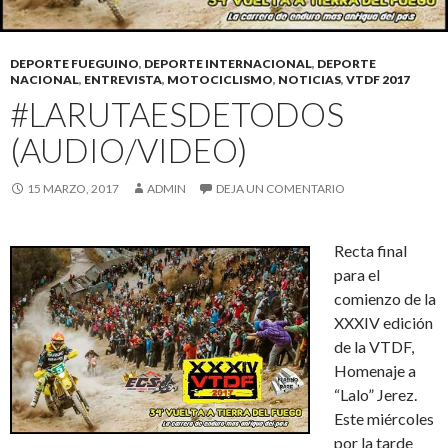
DEPORTE FUEGUINO
,
DEPORTE INTERNACIONAL
,
DEPORTE
NACIONAL
,
ENTREVISTA
,
MOTOCICLISMO
,
NOTICIAS
,
VTDF 2017
#LARUTAESDETODOS
(AUDIO/VIDEO)
15 MARZO, 2017
ADMIN
DEJA UN COMENTARIO
Recta final
para el
comienzo de la
XXXIV edición
de la VTDF,
Homenaje a
“Lalo” Jerez.
Este miércoles
por la tarde