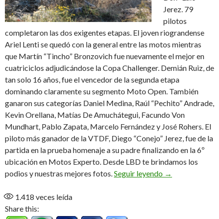
Jerez. 79
pilotos
completaron las dos exigentes etapas. El joven riograndense
Ariel Lenti se quedó con la general entre las motos mientras
que Martín “Tincho” Bronzovich fue nuevamente el mejor en
cuatriciclos adjudicándose la Copa Challenger. Demián Ruiz, de
tan solo 16 años, fue el vencedor de la segunda etapa
dominando claramente su segmento Moto Open. También
ganaron sus categorías Daniel Medina, Raúl “Pechito” Andrade,
Kevin Orellana, Matías De Amuchátegui, Facundo Von
Mundhart, Pablo Zapata, Marcelo Fernández y José Rohers. El
piloto más ganador de la VTDF, Diego “Conejo” Jerez, fue de la
partida en la prueba homenaje a su padre finalizando en la 6º
ubicación en Motos Experto. Desde LBD te brindamos los
La Vuelta de los
podios y nuestras mejores fotos.
Seguir leyendo
→
1.418
veces leída
Share this: