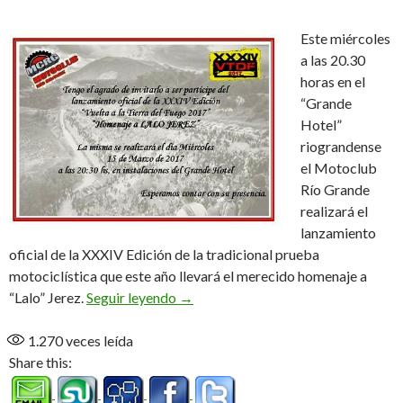
Este miércoles
a las 20.30
horas en el
“Grande
Hotel”
riograndense
el Motoclub
Río Grande
realizará el
lanzamiento
oficial de la XXXIV Edición de la tradicional prueba
motociclística que este año llevará el merecido homenaje a
Se lanza la VTDF
“Lalo” Jerez.
Seguir leyendo
→
1.270
veces leída
Share this: