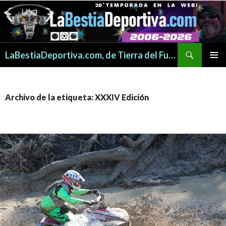
Buscar
LaBestiaDeportiva.com, de Tierra del Fuego para todo el mundo
SALTAR
MENÚ
AL
PRINCI
CONTENIDO
Archivo de la etiqueta: XXXIV Edición