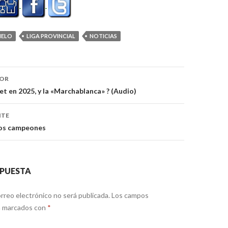
IELO
LIGA PROVINCIAL
NOTICIAS
ón
IOR
et en 2025, y la «Marchablanca» ? (Audio)
NTE
los campeones
SPUESTA
rreo electrónico no será publicada.
Los campos
án marcados con
*