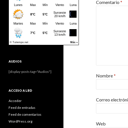
Comentario
*
AUDIOS
[display-posts tag="Audios"]
Nombre
*
ACCESO A LBD
Correo electrón
Acceder
Feed de entradas
Feed de comentarios
WordPress.org
Web