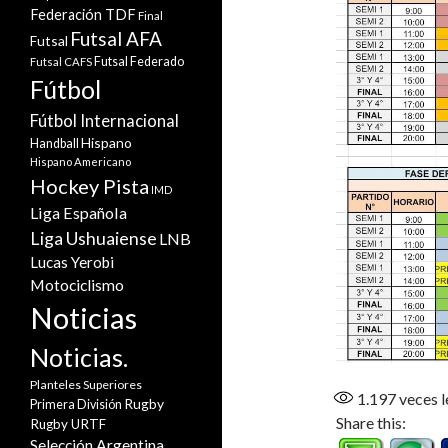
Federación TDF
Final
Futsal AFA
Futsal
Futsal Federado
Futsal CAFS
Fútbol
Fútbol Internacional
Hispano
Handball
Hispano Americano
Hockey Pista
IMD
Liga Española
Liga Ushuaiense
LNB
Lucas Yerobi
Motociclismo
Noticias
Noticias.
Planteles Superiores
1.197
veces l
Rugby
Primera División
Share this:
Rugby URTF
Selección Argentina