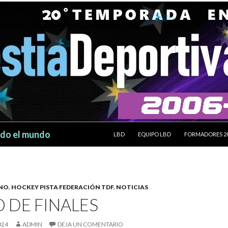
SALTAR AL CONTENIDO
odo el mundo
LBD
EQUIPO LBD
FORMADORES 2
INO
,
HOCKEY PISTA FEDERACIÓN TDF
,
NOTICIAS
 DE FINALES
024
ADMIN
DEJA UN COMENTARIO