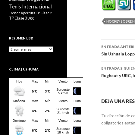
Tenis Internacional
Torneo Apertura
TP Clase 2
TP Clase 3
URC
HOCKEY SOBRE H
RESUMEN LBD
Navegaci
ENTRADA ANTER
Resumen
de
Sin Ushuaia Lopp
LBD
entradas
ENTRADA SIGUIE
CLIMA | USHUAIA
Rugbeat y URC, 
DEJA UNA RE
Tu dirección de co
obligatorios est