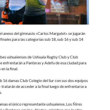
el anexo del gimnasio «Carlos Margalot» se jugarán
 finales para las categorías sub 18, sub 16 y sub 14
lubes ushuaienses de Ushuaia Rugby Club y Club
se enfrentarán a Panteras y Adefu de esa ciudad para
en la final.
ub 16 damas Club Colegio del Sur con sus dos equipos
 tratarán de acceder a la final luego de enfrentarse a
s.
amas el único representante ushuaiense, Los Ñires
á a Panteras equipo «Negro» mientras que la otra