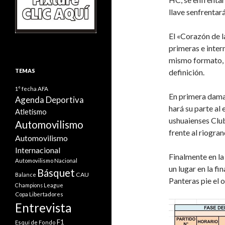
llave senfrentar
El «Corazón de l
primeras e inter
mismo formato, p
TEMAS
definición.
1° fecha
AFA
En primera dama
Agenda Deportiva
hará su parte al
Atletismo
ushuaienses Clu
Automovilismo
frente al riogra
Automovilismo
Internacional
Finalmente en la
Automovilismo Nacional
un lugar en la f
Básquet
CAU
Balance
Panteras pie el 
Champions League
Copa Libertadores
Entrevista
F1
Esquí de Fondo