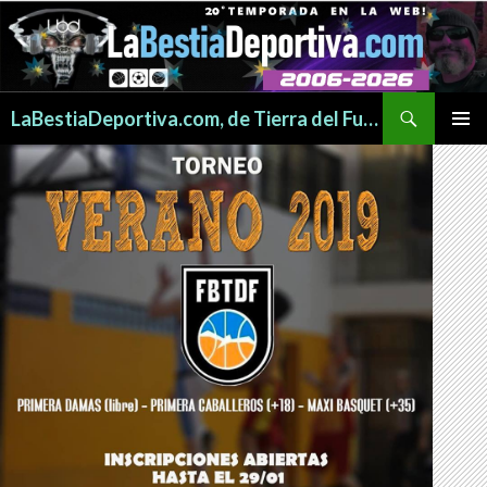
Buscar
LaBestiaDeportiva.com, de Tierra del Fuego para todo el mundo
SALTAR
MENÚ
AL
PRINCI
CONTENIDO