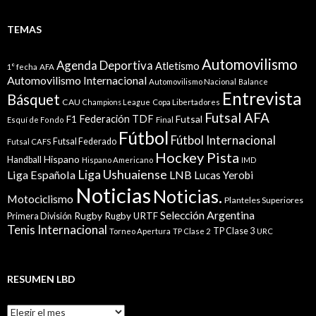
TEMAS
Automovilismo
Agenda Deportiva
Atletismo
1° fecha
AFA
Automovilismo Internacional
Automovilismo Nacional
Balance
Entrevista
Básquet
CAU
Champions League
Copa Libertadores
Futsal AFA
Federación TDF
Futsal
F1
Esquí de Fondo
Final
Fútbol
Fútbol Internacional
Futsal Federado
Futsal CAFS
Hockey Pista
Hispano
Handball
Hispano Americano
IMD
Liga Ushuaiense
Liga Española
LNB
Lucas Yerobi
Noticias
Noticias.
Motociclismo
Planteles Superiores
Selección Argentina
Rugby
Rugby URTF
Primera División
Tenis Internacional
TP Clase 3
Torneo Apertura
TP Clase 2
URC
RESUMEN LBD
Resumen