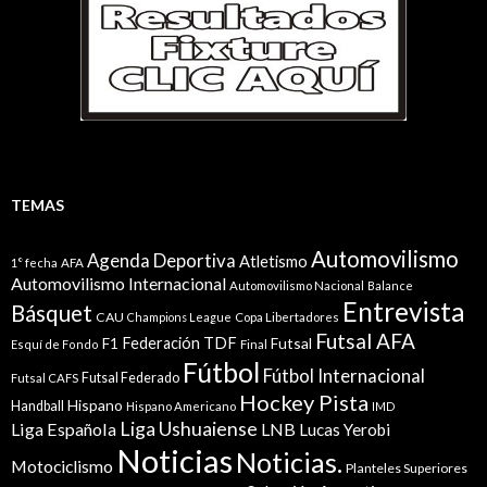
TEMAS
Automovilismo
Agenda Deportiva
Atletismo
1° fecha
AFA
Automovilismo Internacional
Automovilismo Nacional
Balance
Entrevista
Básquet
CAU
Champions League
Copa Libertadores
Futsal AFA
Federación TDF
Futsal
F1
Esquí de Fondo
Final
Fútbol
Fútbol Internacional
Futsal Federado
Futsal CAFS
Hockey Pista
Hispano
Handball
Hispano Americano
IMD
Liga Ushuaiense
Liga Española
LNB
Lucas Yerobi
Noticias
Noticias.
Motociclismo
Planteles Superiores