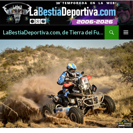
Buscar
LaBestiaDeportiva.com, de Tierra del Fuego para todo el mundo
SALTAR
MENÚ
AL
PRINCI
CONTENIDO