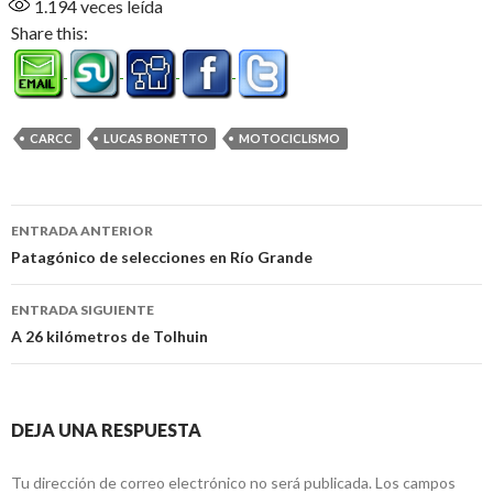
1.194
veces leída
Share this:
CARCC
LUCAS BONETTO
MOTOCICLISMO
Navegación
ENTRADA ANTERIOR
de
Patagónico de selecciones en Río Grande
entradas
ENTRADA SIGUIENTE
A 26 kilómetros de Tolhuin
DEJA UNA RESPUESTA
Tu dirección de correo electrónico no será publicada.
Los campos