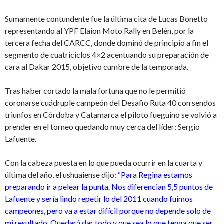
Sumamente contundente fue la última cita de Lucas Bonetto
representando al YPF Elaion Moto Rally en Belén, por la
tercera fecha del CARCC, donde dominó de principio a fin el
segmento de cuatriciclos 4×2 acentuando su preparación de
cara al Dakar 2015, objetivo cumbre de la temporada.
Tras haber cortado la mala fortuna que no le permitió
coronarse cuádruple campeón del Desafio Ruta 40 con sendos
triunfos en Córdoba y Catamarca el piloto fueguino se volvió a
prender en el torneo quedando muy cerca del líder: Sergio
Lafuente.
Con la cabeza puesta en lo que pueda ocurrir en la cuarta y
última del año, el ushuaiense dijo:
“Para Regina estamos
preparando ir a pelear la punta. Nos diferencian 5,5 puntos de
Lafuente y sería lindo repetir lo del 2011 cuando fuimos
campeones, pero va a estar difícil porque no depende solo de
mi resultado. Quedará dar todo y que sea lo que tenga que ser.