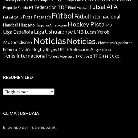
Futsal AFA
Federación TDF
Futsal
F1
Esquí de Fondo
Final
Fútbol
Fútbol Internacional
Futsal Federado
Futsal CAFS
Hockey Pista
Hispano
Handball
Hispano Americano
IMD
Liga Ushuaiense
Liga Española
LNB
Lucas Yerobi
Noticias
Noticias.
Motociclismo
Planteles Superiores
Selección Argentina
Rugby
Rugby URTF
Primera División
Tenis Internacional
TP Clase 3
Torneo Apertura
TP Clase 2
URC
RESUMEN LBD
Resumen
LBD
CLIMA | USHUAIA
El tiempo por Tutiempo.net