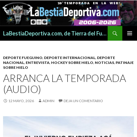
Buscar
LaBestiaDeportiva.com, de Tierra del Fuego para todo el mundo
SALTAR
MENÚ
AL
PRINCI
CONTENIDO
DEPORTE FUEGUINO
,
DEPORTE INTERNACIONAL
,
DEPORTE
NACIONAL
,
ENTREVISTA
,
HOCKEY SOBRE HIELO
,
NOTICIAS
,
PATINAJE
SOBRE HIELO
ARRANCA LA TEMPORADA
(AUDIO)
12 MAYO, 2026
ADMIN
DEJA UN COMENTARIO