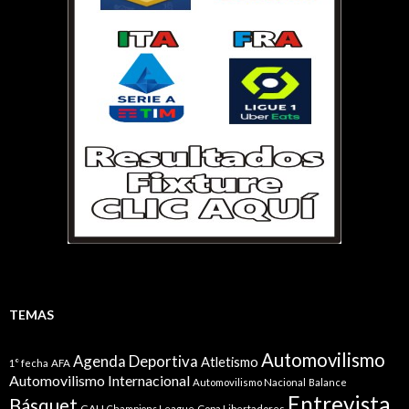
TEMAS
Automovilismo
Agenda Deportiva
Atletismo
1° fecha
AFA
Automovilismo Internacional
Automovilismo Nacional
Balance
Entrevista
Básquet
CAU
Champions League
Copa Libertadores