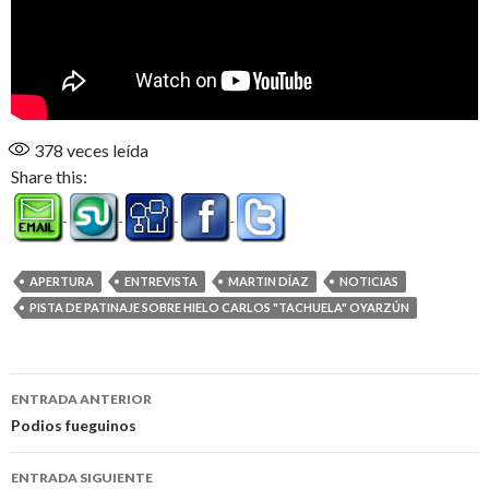
378
veces leída
Share this:
APERTURA
ENTREVISTA
MARTIN DÍAZ
NOTICIAS
PISTA DE PATINAJE SOBRE HIELO CARLOS "TACHUELA" OYARZÚN
Navegación
ENTRADA ANTERIOR
de
Podios fueguinos
entradas
ENTRADA SIGUIENTE