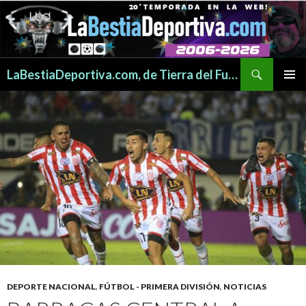
Buscar
LaBestiaDeportiva.com, de Tierra del Fuego para todo el mundo
SALTAR
MENÚ
AL
PRINCI
CONTENIDO
DEPORTE NACIONAL
,
FÚTBOL - PRIMERA DIVISIÓN
,
NOTICIAS