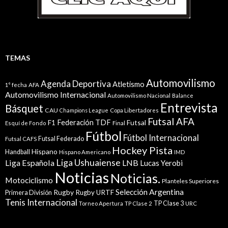
TEMAS
Automovilismo
Agenda Deportiva
Atletismo
1° fecha
AFA
Automovilismo Internacional
Automovilismo Nacional
Balance
Entrevista
Básquet
CAU
Champions League
Copa Libertadores
Futsal AFA
Federación TDF
Futsal
F1
Esquí de Fondo
Final
Fútbol
Fútbol Internacional
Futsal Federado
Futsal CAFS
Hockey Pista
Hispano
Handball
Hispano Americano
IMD
Liga Ushuaiense
Liga Española
LNB
Lucas Yerobi
Noticias
Noticias.
Motociclismo
Planteles Superiores
Selección Argentina
Rugby
Rugby URTF
Primera División
Tenis Internacional
TP Clase 3
Torneo Apertura
TP Clase 2
URC