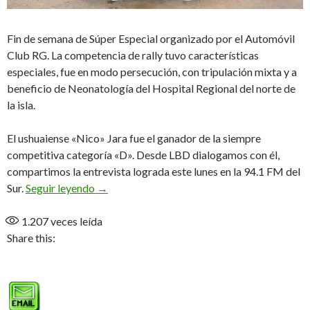
Fin de semana de Súper Especial organizado por el Automóvil
Club RG. La competencia de rally tuvo características
especiales, fue en modo persecución, con tripulación mixta y a
beneficio de Neonatología del Hospital Regional del norte de
la isla.
El ushuaiense «Nico» Jara fue el ganador de la siempre
competitiva categoría «D». Desde LBD dialogamos con él,
compartimos la entrevista lograda este lunes en la 94.1 FM del
«Fue un año complicado, por suerte pudimos da
Sur.
Seguir leyendo
→
1.207
veces leída
Share this: