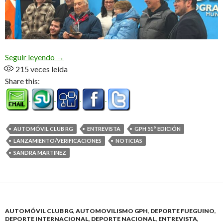
Llegan las verificaciones (Audio)
Seguir leyendo
→
215
veces leída
Share this:
AUTOMÓVIL CLUB RG
ENTREVISTA
GPH 51° EDICIÓN
LANZAMIENTO/VERIFICACIONES
NOTICIAS
SANDRA MARTINEZ
AUTOMÓVIL CLUB RG
,
AUTOMOVILISMO GPH
,
DEPORTE FUEGUINO
,
DEPORTE INTERNACIONAL
,
DEPORTE NACIONAL
,
ENTREVISTA
,