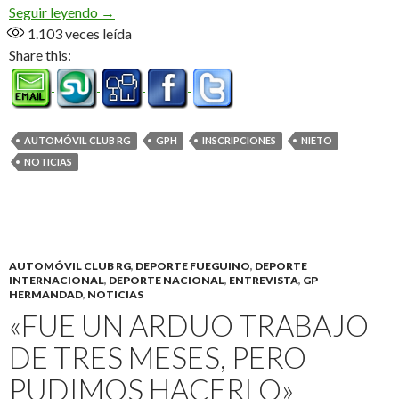
Ya son más de 90 (Audio)
Seguir leyendo
→
1.103
veces leída
Share this:
AUTOMÓVIL CLUB RG
GPH
INSCRIPCIONES
NIETO
NOTICIAS
AUTOMÓVIL CLUB RG
,
DEPORTE FUEGUINO
,
DEPORTE
INTERNACIONAL
,
DEPORTE NACIONAL
,
ENTREVISTA
,
GP
HERMANDAD
,
NOTICIAS
«FUE UN ARDUO TRABAJO
DE TRES MESES, PERO
PUDIMOS HACERLO»