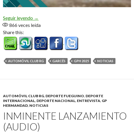
Recta final al GPH (Audio)
Seguir leyendo
→
866
veces leída
Share this:
AUTOMÓVIL CLUB RG
GARCÉS
GPH 2025
NOTICIAS
AUTOMÓVIL CLUB RG
,
DEPORTE FUEGUINO
,
DEPORTE
INTERNACIONAL
,
DEPORTE NACIONAL
,
ENTREVISTA
,
GP
HERMANDAD
,
NOTICIAS
INMINENTE LANZAMIENTO
(AUDIO)