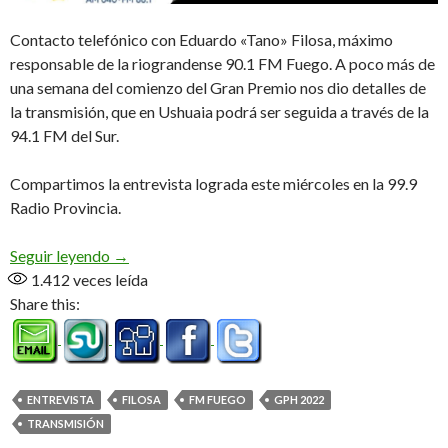
Contacto telefónico con Eduardo «Tano» Filosa, máximo
responsable de la riograndense 90.1 FM Fuego. A poco más de
una semana del comienzo del Gran Premio nos dio detalles de
la transmisión, que en Ushuaia podrá ser seguida a través de la
94.1 FM del Sur.
Compartimos la entrevista lograda este miércoles en la 99.9
Radio Provincia.
La 47° edición del GPH por FM Fuego (Audio)
Seguir leyendo
→
1.412
veces leída
Share this:
ENTREVISTA
FILOSA
FM FUEGO
GPH 2022
TRANSMISIÓN