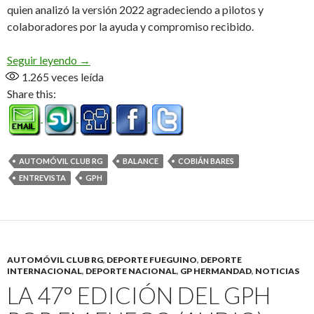
quien analizó la versión 2022 agradeciendo a pilotos y
colaboradores por la ayuda y compromiso recibido.
«Fue un arduo trabajo de tres meses, pero pudimo
Seguir leyendo
→
1.265
veces leída
Share this:
AUTOMÓVIL CLUB RG
BALANCE
COBIÁN BARES
ENTREVISTA
GPH
AUTOMÓVIL CLUB RG
,
DEPORTE FUEGUINO
,
DEPORTE
INTERNACIONAL
,
DEPORTE NACIONAL
,
GP HERMANDAD
,
NOTICIAS
LA 47° EDICIÓN DEL GPH