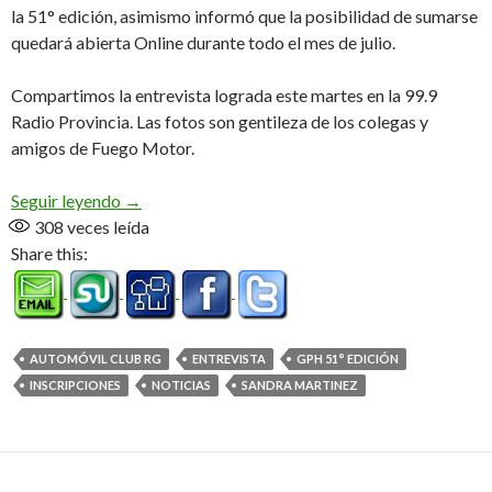
la 51° edición, asimismo informó que la posibilidad de sumarse
quedará abierta Online durante todo el mes de julio.
Compartimos la entrevista lograda este martes en la 99.9
Radio Provincia. Las fotos son gentileza de los colegas y
amigos de Fuego Motor.
«Entiendo en enojo pero hay que seguir dándole p
Seguir leyendo
→
308
veces leída
Share this:
AUTOMÓVIL CLUB RG
ENTREVISTA
GPH 51° EDICIÓN
INSCRIPCIONES
NOTICIAS
SANDRA MARTINEZ