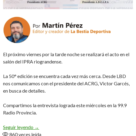
El próximo viernes por la tarde noche se realizará el acto en el
salón del IPRA riograndense.
La 50° edición se encuentra cada vez más cerca. Desde LBD
nos comunicamos con el presidente del ACRG, Victor Garcés,
en busca de detalles.
Compartimos la entrevista lograda este miércoles en la 99.9
Radio Provincia.
Inminente Lanzamiento (Audio)
Seguir leyendo
→
860
veces leída