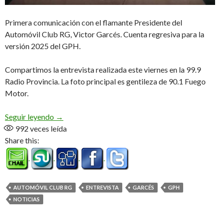
Primera comunicación con el flamante Presidente del
Automóvil Club RG, Victor Garcés. Cuenta regresiva para la
versión 2025 del GPH.
Compartimos la entrevista realizada este viernes en la 99.9
Radio Provincia. La foto principal es gentileza de 90.1 Fuego
Motor.
«Comenzamos con los trabajos, nos comunicamos co
Seguir leyendo
→
992
veces leída
Share this:
AUTOMÓVIL CLUB RG
ENTREVISTA
GARCÉS
GPH
NOTICIAS