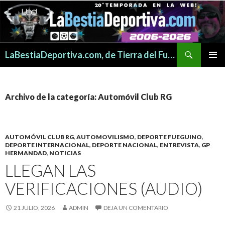
Buscar
LaBestiaDeportiva.com, de Tierra del Fuego para todo el mundo
SALTAR
MENÚ
AL
PRINCI
CONTENIDO
Archivo de la categoría: Automóvil Club RG
AUTOMÓVIL CLUB RG
,
AUTOMOVILISMO
,
DEPORTE FUEGUINO
,
DEPORTE INTERNACIONAL
,
DEPORTE NACIONAL
,
ENTREVISTA
,
GP
HERMANDAD
,
NOTICIAS
LLEGAN LAS
VERIFICACIONES (AUDIO)
21 JULIO, 2026
ADMIN
DEJA UN COMENTARIO