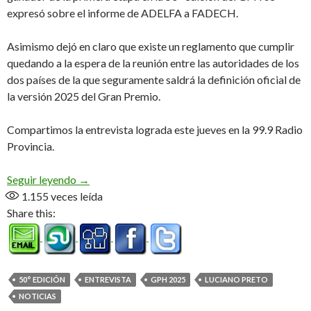
expresó sobre el informe de ADELFA a FADECH.
Asimismo dejó en claro que existe un reglamento que cumplir
quedando a la espera de la reunión entre las autoridades de los
dos países de la que seguramente saldrá la definición oficial de
la versión 2025 del Gran Premio.
Compartimos la entrevista lograda este jueves en la 99.9 Radio
Provincia.
«No se puede cancelar una carrera que se corrió»
Seguir leyendo
→
1.155
veces leída
Share this:
50° EDICIÓN
ENTREVISTA
GPH 2025
LUCIANO PRETO
NOTICIAS