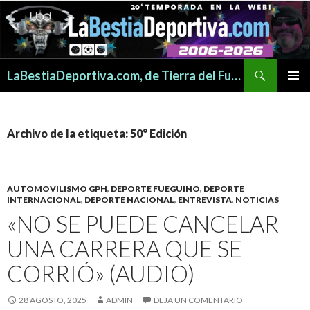
Buscar
LaBestiaDeportiva.com, de Tierra del Fuego para todo el mundo
SALTAR
MENÚ
AL
PRINCI
CONTENIDO
Archivo de la etiqueta: 50° Edición
AUTOMOVILISMO GPH
,
DEPORTE FUEGUINO
,
DEPORTE
INTERNACIONAL
,
DEPORTE NACIONAL
,
ENTREVISTA
,
NOTICIAS
«NO SE PUEDE CANCELAR
UNA CARRERA QUE SE
CORRIÓ» (AUDIO)
28 AGOSTO, 2025
ADMIN
DEJA UN COMENTARIO