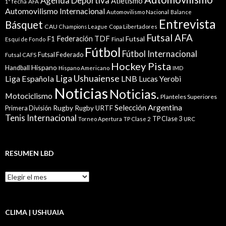
Agenda Deportiva
Atletismo
1° fecha
AFA
Automovilismo Internacional
Automovilismo Nacional
Balance
Entrevista
Básquet
CAU
Champions League
Copa Libertadores
Futsal AFA
Federación TDF
Futsal
F1
Esquí de Fondo
Final
Fútbol
Fútbol Internacional
Futsal Federado
Futsal CAFS
Hockey Pista
Hispano
Handball
Hispano Americano
IMD
Liga Ushuaiense
Liga Española
LNB
Lucas Yerobi
Noticias
Noticias.
Motociclismo
Planteles Superiores
Selección Argentina
Rugby
Rugby URTF
Primera División
Tenis Internacional
TP Clase 3
Torneo Apertura
TP Clase 2
URC
RESUMEN LBD
Resumen
LBD
CLIMA | USHUAIA