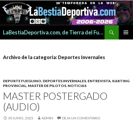
Buscar
LaBestiaDeportiva.com, de Tierra del Fuego para todo el mundo
SALTAR
MENÚ
AL
PRINCI
CONTENIDO
Archivo de la categoría: Deportes Invernales
DEPORTE FUEGUINO
,
DEPORTES INVERNALES
,
ENTREVISTA
,
KARTING
PROVINCIAL
,
MASTER DE PILOTOS
,
NOTICIAS
MASTER POSTERGADO
(AUDIO)
30 JUNIO, 2025
ADMIN
DEJA UN COMENTARIO