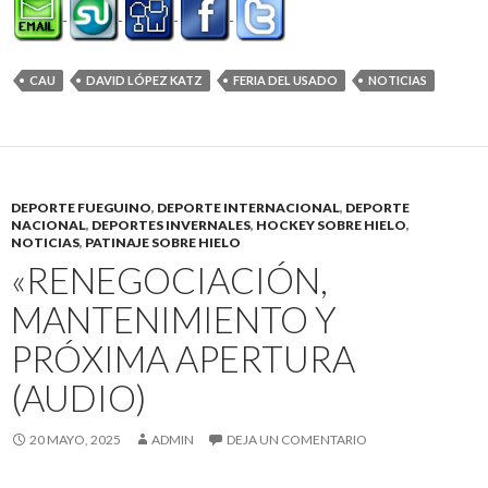
CAU
DAVID LÓPEZ KATZ
FERIA DEL USADO
NOTICIAS
DEPORTE FUEGUINO
,
DEPORTE INTERNACIONAL
,
DEPORTE
NACIONAL
,
DEPORTES INVERNALES
,
HOCKEY SOBRE HIELO
,
NOTICIAS
,
PATINAJE SOBRE HIELO
«RENEGOCIACIÓN,
MANTENIMIENTO Y
PRÓXIMA APERTURA
(AUDIO)
20 MAYO, 2025
ADMIN
DEJA UN COMENTARIO