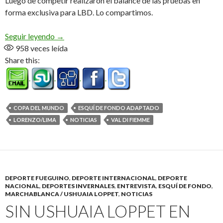
Luego de competir realizaron el balance de las pruebas en
forma exclusiva para LBD. Lo compartimos.
Omar y «Nico» desde Italia (Audio)
Seguir leyendo
→
958
veces leída
Share this:
COPA DEL MUNDO
ESQUÍ DE FONDO ADAPTADO
LORENZO/LIMA
NOTICIAS
VAL DI FIEMME
DEPORTE FUEGUINO
,
DEPORTE INTERNACIONAL
,
DEPORTE
NACIONAL
,
DEPORTES INVERNALES
,
ENTREVISTA
,
ESQUÍ DE FONDO
,
MARCHABLANCA / USHUAIA LOPPET
,
NOTICIAS
SIN USHUAIA LOPPET EN