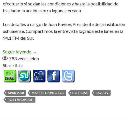
efectuarlo si se dan las condiciones y hasta la posibilidad de
trasladar la acción a otra laguna cercana.
Los detalles a cargo de Juan Pavlov, Presidente de la institución
ushuaiense. Compartimos la entrevista lograda este lunes en la
94.1 FM del Sur.
Master postergado (Audio)
Seguir leyendo
→
793
veces leída
Share this:
APKU 2000
MASTER DE PILOTOS
NOTICIAS
PAVLOV
POSTERGACIÓN