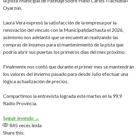
la pista Municipal de Patinaje sobre Hielo Carlos «Tachuela»
Oyarzún.
Laura Vera expresó la satisfacción de la empresa por la
renovación del vínculo con la Municipalidad hasta el 2026,
asimismo nos adelantó que se encuentran realizando las
compras de insumos para el mantenimiento de la pista que
podría abrir sus puertas los primeros días del mes próximo.
Finalmente nos contó que durante el primer mes se mantendrán
los valores del invierno pasado para desde Julio efectuar una
lógica actualización de precios.
Compartimos la entrevista lograda este martes en la 99.9
Radio Provincia.
«Renegociación, mantenimiento y próxima apertu
Seguir leyendo
→
845
veces leída
Share this: