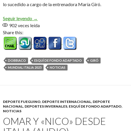
lo sucedido a cargo de la entrenadora María Giró.
«Fueron 10 k duros, estamos muy conformes» (Au
Seguir leyendo
→
902
veces leída
Share this:
DOBBIACO
ESQUÍ DE FONDO ADAPTADO
GIRÓ
MUNDIAL ITALIA 2025
NOTICIAS
DEPORTE FUEGUINO
,
DEPORTE INTERNACIONAL
,
DEPORTE
NACIONAL
,
DEPORTES INVERNALES
,
ESQUÍ DE FONDO ADAPTADO
,
NOTICIAS
OMAR Y «NICO» DESDE