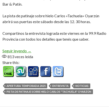
Bar & Patín.
La pista de patinaje sobre hielo Carlos «Tachuela» Oyarzún
abrirá sus puertas este sábado desde las 12. 30 horas.
Compartinos la entrevista lograda este viernes en la 99.9 Radio
Provincia con todos los detalles que tenés que saber.
Arranca la temporada! (Audio)
Seguir leyendo
→
813
veces leída
Share this:
APERTURA TEMPORADA 2025
ENTREVISTA
NOTICIAS
PISTA DE PATINAJE SOBRE HIELO CARLOS "TACHUELA" OYARZÚN