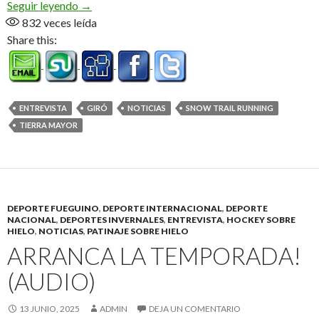
Arranca la acción en Tierra Mayor (Audio)
Seguir leyendo
→
832
veces leída
Share this:
ENTREVISTA
GIRÓ
NOTICIAS
SNOW TRAIL RUNNING
TIERRA MAYOR
DEPORTE FUEGUINO
,
DEPORTE INTERNACIONAL
,
DEPORTE
NACIONAL
,
DEPORTES INVERNALES
,
ENTREVISTA
,
HOCKEY SOBRE
HIELO
,
NOTICIAS
,
PATINAJE SOBRE HIELO
ARRANCA LA TEMPORADA!
(AUDIO)
13 JUNIO, 2025
ADMIN
DEJA UN COMENTARIO