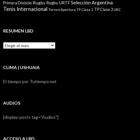
Selección Argentina
Rugby
Rugby URTF
Primera División
Tenis Internacional
TP Clase 3
Torneo Apertura
TP Clase 2
URC
RESUMEN LBD
Resumen
LBD
CLIMA | USHUAIA
El tiempo por Tutiempo.net
AUDIOS
[display-posts tag="Audios"]
ACCESO A LBD