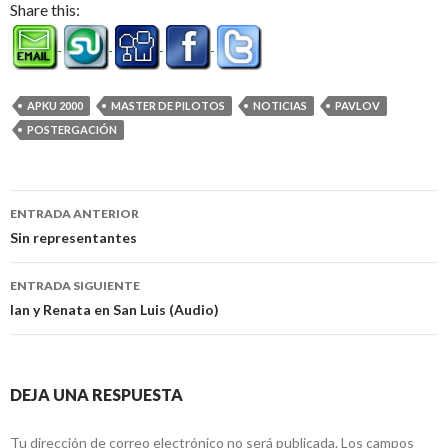
Share this:
APKU 2000
MASTER DE PILOTOS
NOTICIAS
PAVLOV
POSTERGACIÓN
Navegación
ENTRADA ANTERIOR
de
Sin representantes
entradas
ENTRADA SIGUIENTE
Ian y Renata en San Luis (Audio)
DEJA UNA RESPUESTA
Tu dirección de correo electrónico no será publicada.
Los campos