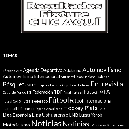
TEMAS
Automovilismo
Agenda Deportiva
Atletismo
1° fecha
AFA
Automovilismo Internacional
Automovilismo Nacional
Balance
Entrevista
Básquet
CAU
Champions League
Copa Libertadores
Futsal AFA
Federación TDF
Futsal
F1
Esquí de Fondo
Final
Fútbol
Fútbol Internacional
Futsal Federado
Futsal CAFS
Hockey Pista
Hispano
Handball
Hispano Americano
IMD
Liga Ushuaiense
Liga Española
LNB
Lucas Yerobi
Noticias
Noticias.
Motociclismo
Planteles Superiores