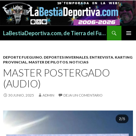
Buscar
LaBestiaDeportiva.com, de Tierra del Fuego para todo el mundo
SALTAR
MENÚ
AL
PRINCI
CONTENIDO
DEPORTE FUEGUINO
,
DEPORTES INVERNALES
,
ENTREVISTA
,
KARTING
PROVINCIAL
,
MASTER DE PILOTOS
,
NOTICIAS
MASTER POSTERGADO
(AUDIO)
30 JUNIO, 2025
ADMIN
DEJA UN COMENTARIO