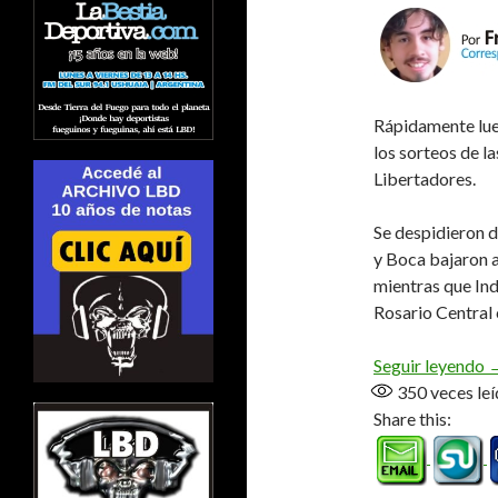
Rápidamente lueg
los sorteos de l
Libertadores.
Se despidieron d
y Boca bajaron 
mientras que Ind
Rosario Central 
C
Seguir leyendo
350
veces leí
Share this: