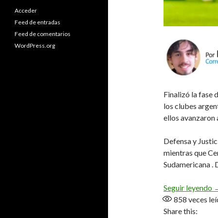
Acceder
Feed de entradas
Feed de comentarios
WordPress.org
Finalizó la fase
los clubes argen
ellos avanzaron a
Defensa y Justic
mientras que Cen
Sudamericana . 
Y
Seguir leyendo
858
veces leí
Share this: