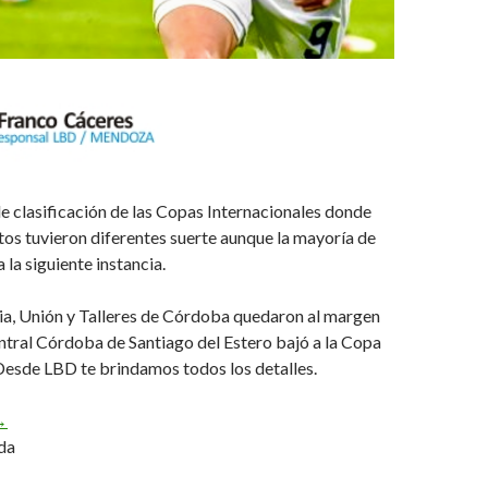
 de clasificación de las Copas Internacionales donde
tos tuvieron diferentes suerte aunque la mayoría de
 la siguiente instancia.
ia, Unión y Talleres de Córdoba quedaron al margen
tral Córdoba de Santiago del Estero bajó a la Copa
Desde LBD te brindamos todos los detalles.
 los argentinos van
→
da