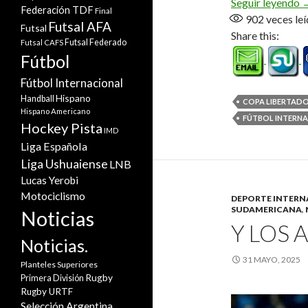
C
Seguir leyendo
Federación TDF
Final
902
veces leí
Futsal AFA
Futsal
Share this:
Futsal Federado
Futsal CAFS
Fútbol
Fútbol Internacional
Hispano
Handball
COPA LIBERTAD
Hispano Americano
FÚTBOL INTERN
Hockey Pista
IMD
Liga Española
Liga Ushuaiense
LNB
Lucas Yerobi
Motociclismo
DEPORTE INTERN
SUDAMERICANA
,
Noticias
Y LOS 
Noticias.
31 MAYO, 2025
Planteles Superiores
Rugby
Primera División
Rugby URTF
Selección Argentina