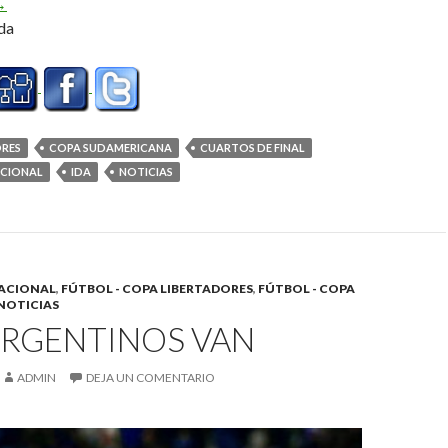
on sabor semiamargo
→
da
ORES
COPA SUDAMERICANA
CUARTOS DE FINAL
ACIONAL
IDA
NOTICIAS
ACIONAL
,
FÚTBOL - COPA LIBERTADORES
,
FÚTBOL - COPA
NOTICIAS
ARGENTINOS VAN
ADMIN
DEJA UN COMENTARIO