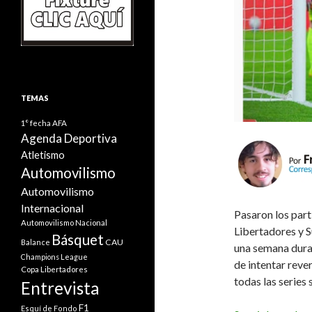
TEMAS
1° fecha
AFA
Agenda Deportiva
Atletismo
Automovilismo
Automovilismo
Internacional
Pasaron los part
Automovilismo Nacional
Libertadores y S
Básquet
CAU
Balance
una semana dura 
Champions League
de intentar reve
Copa Libertadores
todas las series 
Entrevista
F1
Esquí de Fondo