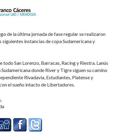
o de la última jornada de fase regular se realizaron
as siguientes instancias de copa Sudamericana y
e todo San Lorenzo, Barracas, Racing y Riestra. Lanús
a Sudamericana donde River y Tigre siguen su camino
ependiente Rivadavia, Estudiantes, Platense y
con el sueño intacto de Libertadores.
lasificados y sorteos
→
da