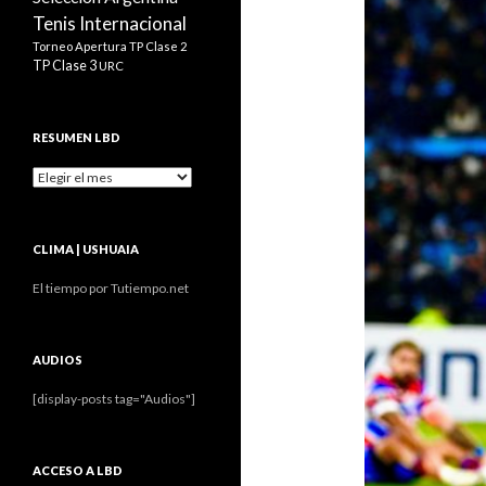
Tenis Internacional
Torneo Apertura
TP Clase 2
TP Clase 3
URC
RESUMEN LBD
Resumen
LBD
CLIMA | USHUAIA
El tiempo por Tutiempo.net
AUDIOS
[display-posts tag="Audios"]
ACCESO A LBD