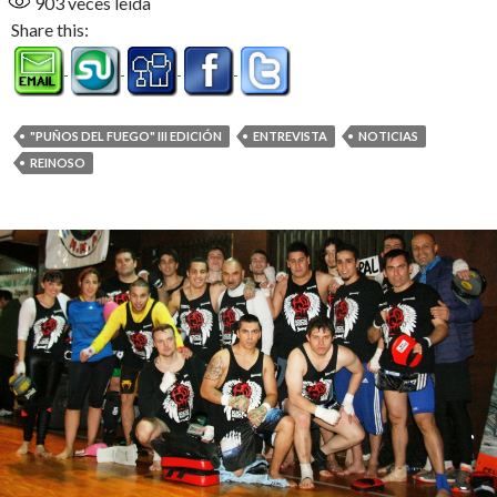
903
veces leída
Share this:
"PUÑOS DEL FUEGO" III EDICIÓN
ENTREVISTA
NOTICIAS
REINOSO