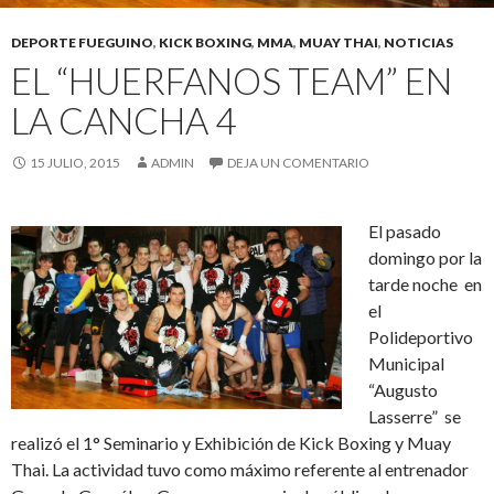
DEPORTE FUEGUINO
,
KICK BOXING
,
MMA
,
MUAY THAI
,
NOTICIAS
EL “HUERFANOS TEAM” EN
LA CANCHA 4
15 JULIO, 2015
ADMIN
DEJA UN COMENTARIO
El pasado
domingo por la
tarde noche en
el
Polideportivo
Municipal
“Augusto
Lasserre” se
realizó el 1° Seminario y Exhibición de Kick Boxing y Muay
Thai. La actividad tuvo como máximo referente al entrenador