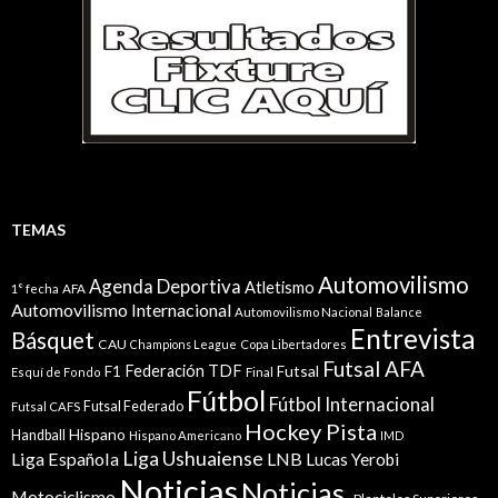
TEMAS
Automovilismo
Agenda Deportiva
Atletismo
1° fecha
AFA
Automovilismo Internacional
Automovilismo Nacional
Balance
Entrevista
Básquet
CAU
Champions League
Copa Libertadores
Futsal AFA
Federación TDF
Futsal
F1
Esquí de Fondo
Final
Fútbol
Fútbol Internacional
Futsal Federado
Futsal CAFS
Hockey Pista
Hispano
Handball
Hispano Americano
IMD
Liga Ushuaiense
Liga Española
LNB
Lucas Yerobi
Noticias
Noticias.
Motociclismo