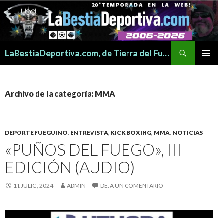
Buscar
LaBestiaDeportiva.com, de Tierra del Fuego para todo el mundo
SALTAR
MENÚ
AL
PRINCI
CONTENIDO
Archivo de la categoría: MMA
DEPORTE FUEGUINO
,
ENTREVISTA
,
KICK BOXING
,
MMA
,
NOTICIAS
«PUÑOS DEL FUEGO», III
EDICIÓN (AUDIO)
11 JULIO, 2024
ADMIN
DEJA UN COMENTARIO