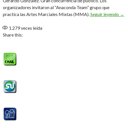
Gerardo González. Gran concurrencia de público. Los
organizadores invitaron al “Anaconda Team” grupo que
El “
practica las Artes Marciales Mixtas (MMA).
Seguir leyendo
→
1.279
veces leída
Share this: