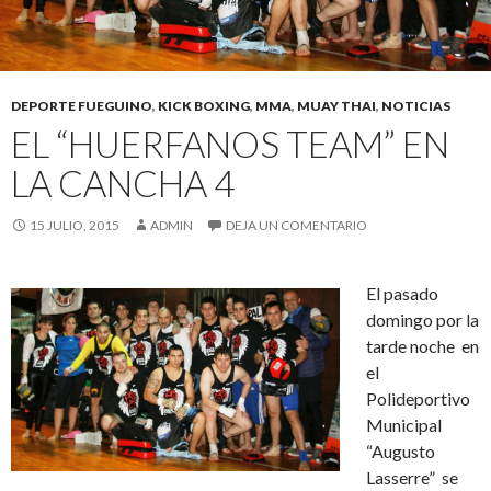
DEPORTE FUEGUINO
,
KICK BOXING
,
MMA
,
MUAY THAI
,
NOTICIAS
EL “HUERFANOS TEAM” EN
LA CANCHA 4
15 JULIO, 2015
ADMIN
DEJA UN COMENTARIO
El pasado
domingo por la
tarde noche en
el
Polideportivo
Municipal
“Augusto
Lasserre” se