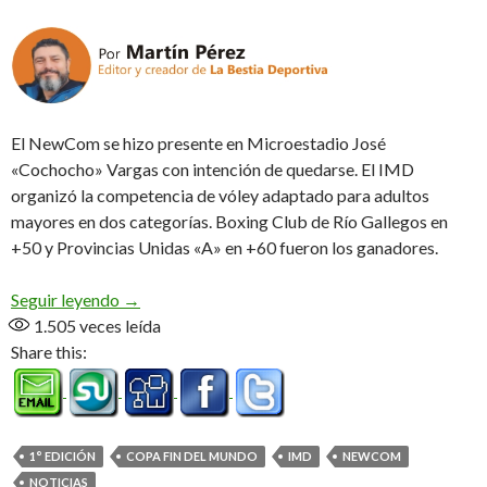
El NewCom se hizo presente en Microestadio José
«Cochocho» Vargas con intención de quedarse. El IMD
organizó la competencia de vóley adaptado para adultos
mayores en dos categorías. Boxing Club de Río Gallegos en
+50 y Provincias Unidas «A» en +60 fueron los ganadores.
Copa Fin del Mundo, 1° edición
Seguir leyendo
→
1.505
veces leída
Share this:
1° EDICIÓN
COPA FIN DEL MUNDO
IMD
NEWCOM
NOTICIAS