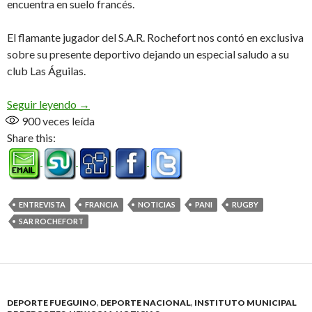
encuentra en suelo francés.
El flamante jugador del S.A.R. Rochefort nos contó en exclusiva
sobre su presente deportivo dejando un especial saludo a su
club Las Águilas.
Bruno desde Francia (Audio)
Seguir leyendo
→
900
veces leída
Share this:
ENTREVISTA
FRANCIA
NOTICIAS
PANI
RUGBY
SAR ROCHEFORT
DEPORTE FUEGUINO
,
DEPORTE NACIONAL
,
INSTITUTO MUNICIPAL