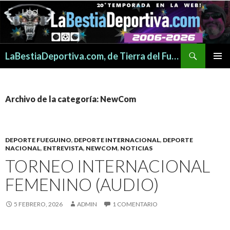
Buscar
LaBestiaDeportiva.com, de Tierra del Fuego para todo el mundo
SALTAR
MENÚ
AL
PRINCI
CONTENIDO
Archivo de la categoría: NewCom
DEPORTE FUEGUINO
,
DEPORTE INTERNACIONAL
,
DEPORTE
NACIONAL
,
ENTREVISTA
,
NEWCOM
,
NOTICIAS
TORNEO INTERNACIONAL
FEMENINO (AUDIO)
5 FEBRERO, 2026
ADMIN
1 COMENTARIO