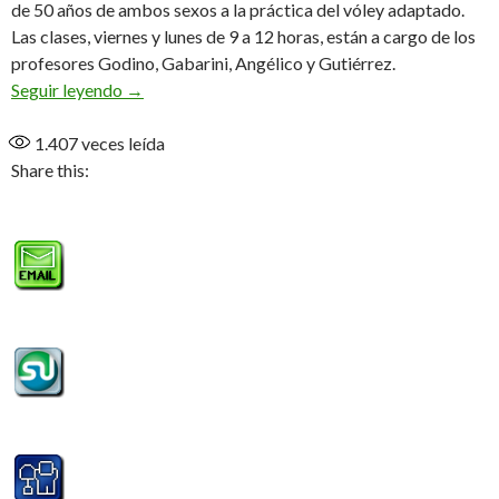
de 50 años de ambos sexos a la práctica del vóley adaptado.
Las clases, viernes y lunes de 9 a 12 horas, están a cargo de los
profesores Godino, Gabarini, Angélico y Gutiérrez.
NewCom en cancha 4
Seguir leyendo
→
1.407
veces leída
Share this: