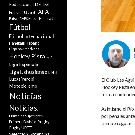
Federación TDF
Final
Futsal AFA
Futsal
Futsal Federado
Futsal CAFS
Fútbol
Fútbol Internacional
Hispano
Handball
Hispano Americano
Hockey Pista
IMD
Liga Española
Liga Ushuaiense
LNB
Lucas Yerobi
El Club Las Águi
Motociclismo
Hockey Pista en 
Noticias
forma contundent
Noticias.
Asimismo el Río
por penales ant
Planteles Superiores
Rugby
Primera División
tiempo regular.
Rugby URTF
Selección Argentina