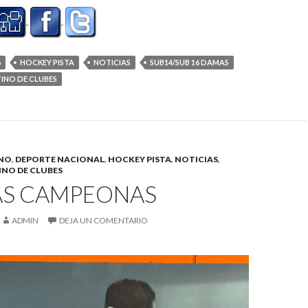
6
HOCKEY PISTA
NOTICIAS
SUB14/SUB 16 DAMAS
INO DE CLUBES
INO
,
DEPORTE NACIONAL
,
HOCKEY PISTA
,
NOTICIAS
,
NO DE CLUBES
AS CAMPEONAS
ADMIN
DEJA UN COMENTARIO