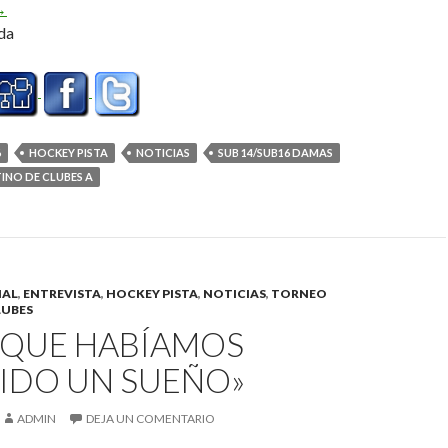
guilas campeonas
→
da
6
HOCKEY PISTA
NOTICIAS
SUB 14/SUB16 DAMAS
NO DE CLUBES A
NAL
,
ENTREVISTA
,
HOCKEY PISTA
,
NOTICIAS
,
TORNEO
LUBES
Í QUE HABÍAMOS
IDO UN SUEÑO»
ADMIN
DEJA UN COMENTARIO