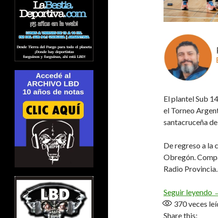
El plantel Sub 1
el Torneo Argent
santacruceña de 
De regreso a la
Obregón. Compar
Radio Provincia.
«
Seguir leyendo
370
veces leí
Share this: