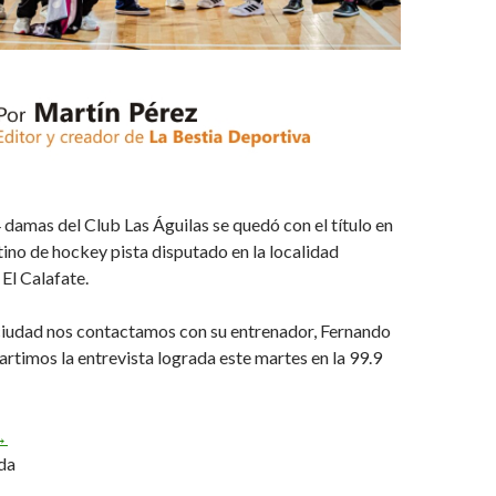
4 damas del Club Las Águilas se quedó con el título en
ino de hockey pista disputado en la localidad
El Calafate.
 ciudad nos contactamos con su entrenador, Fernando
timos la entrevista lograda este martes en la 99.9
Feliz de poder traer la Copa a Ushuaia» (Audio)
→
da