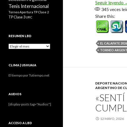
Á
Seguir leyendo
Tenis Internacional
345
veces leí
Torneo Apertura
TP Clase 2
Share this:
TP Clase 3
URC
RESUMEN LBD
EL CALAFATE 202
Resumen
TORNEO ARGENTI
LBD
CLIMA | USHUAIA
El tiempo por Tutiempo.net
DEPORTE NACIO
ARGENTINO DE C
«SENT
AUDIOS
CUMPL
[display-posts tag="Audios"]
12 MAYO, 2026
ACCESO A LBD