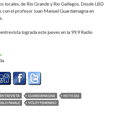
os locales, de Río Grande y Río Gallegos. Desde LBD
 con el profesor Juan Manuel Guardamagna en
s.
ntrevista lograda este jueves en la 99.9 Radio
rranca el «Favale» (Audio)
→
da
ENTREVISTA
GUARDAMAGNA
NOTICIAS
TALO FAVALE
VÓLEY FEMENINO