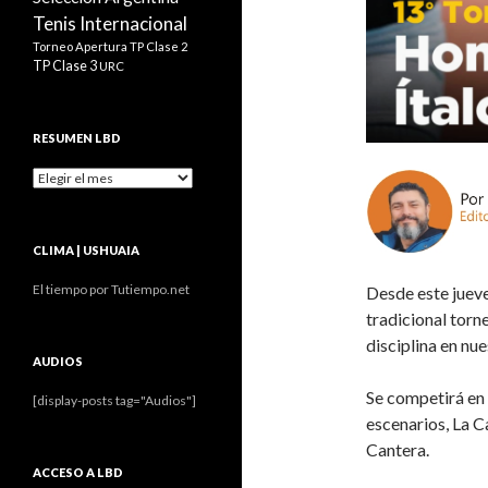
Tenis Internacional
Torneo Apertura
TP Clase 2
TP Clase 3
URC
RESUMEN LBD
Resumen
LBD
CLIMA | USHUAIA
El tiempo por Tutiempo.net
Desde este jueve
tradicional torn
disciplina en nu
AUDIOS
Se competirá en
[display-posts tag="Audios"]
escenarios, La C
Cantera.
ACCESO A LBD