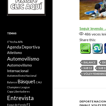
«
Seguir leyendo
TEMAS
486
veces leí
Share this:
1° fecha
AFA
Agenda Deportiva
Atletismo
Automovilismo
BALANCE
EN
Automovilismo
SUB 12
SUB 1
Internacional
VÓLEY FEMENIN
Automovilismo Nacional
Básquet
CAU
Balance
Champions League
Copa Libertadores
Entrevista
DEPORTE NACIO
F1
Esquí de Fondo
FAVALE
,
VOLEY F