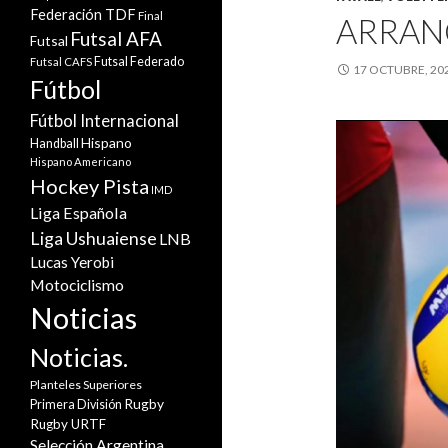
Federación TDF
Final
ARRANC
Futsal AFA
Futsal
Futsal Federado
Futsal CAFS
17 OCTUBRE, 20
Fútbol
Fútbol Internacional
Hispano
Handball
Hispano Americano
Hockey Pista
IMD
Liga Española
Liga Ushuaiense
LNB
Lucas Yerobi
Motociclismo
Noticias
Noticias.
Planteles Superiores
Rugby
Primera División
Rugby URTF
Selección Argentina