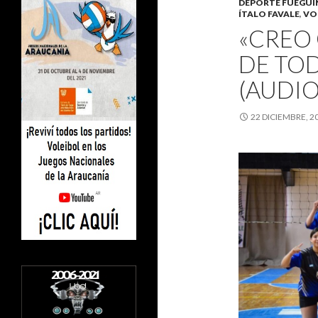
DEPORTE FUEGU
ÍTALO FAVALE
,
VO
«CREO 
DE TOD
(AUDIO
22 DICIEMBRE, 2