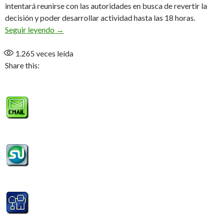
intentará reunirse con las autoridades en busca de revertir la
decisión y poder desarrollar actividad hasta las 18 horas.
Sin deporte hasta fin de mes
Seguir leyendo
→
1.265
veces leída
Share this: