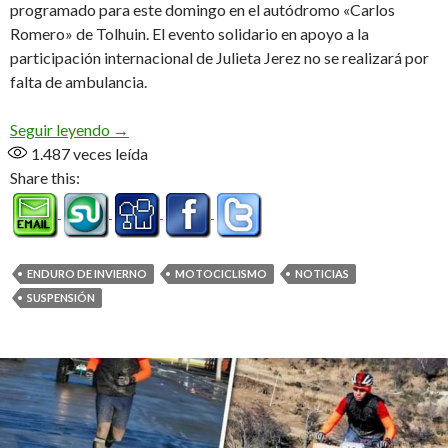
programado para este domingo en el autódromo «Carlos
Romero» de Tolhuin. El evento solidario en apoyo a la
participación internacional de Julieta Jerez no se realizará por
falta de ambulancia.
No se pudo
Seguir leyendo
→
1.487
veces leída
Share this:
ENDURO DE INVIERNO
MOTOCICLISMO
NOTICIAS
SUSPENSIÓN