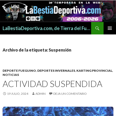
Buscar
LaBestiaDeportiva.com, de Tierra del Fuego para todo el mundo
SALTAR
MENÚ
AL
PRINCI
CONTENIDO
Archivo de la etiqueta: Suspensión
DEPORTE FUEGUINO
,
DEPORTES INVERNALES
,
KARTING PROVINCIAL
,
NOTICIAS
ACTIVIDAD SUSPENDIDA
19 JULIO, 2024
ADMIN
DEJA UN COMENTARIO