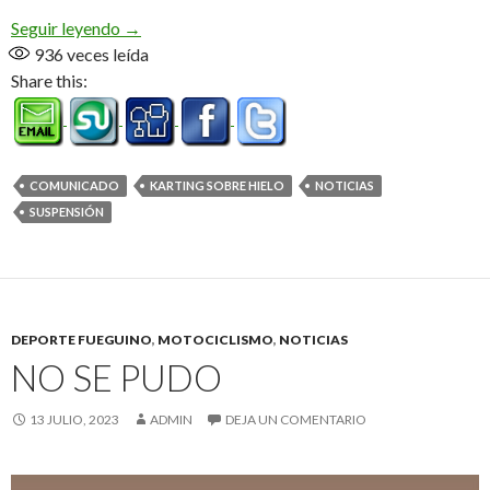
Actividad Suspendida
Seguir leyendo
→
936
veces leída
Share this:
COMUNICADO
KARTING SOBRE HIELO
NOTICIAS
SUSPENSIÓN
DEPORTE FUEGUINO
,
MOTOCICLISMO
,
NOTICIAS
NO SE PUDO
13 JULIO, 2023
ADMIN
DEJA UN COMENTARIO