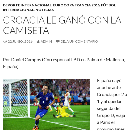
DEPORTE INTERNACIONAL
,
EUROCOPA FRANCIA 2016
,
FÚTBOL
INTERNACIONAL
,
NOTICIAS
CROACIA LE GANÓ CON LA
CAMISETA
22 JUNIO, 2016
ADMIN
DEJA UN COMENTARIO
Por Daniel Campos (Corresponsal LBD en Palma de Mallorca,
España)
España cayó
anoche ante
Croacia por 2 a
1 y al quedar
segunda del
Grupo D, viaja
a París el
próximo lunes