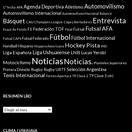
Automovilismo
Agenda Deportiva
Atletismo
1° fecha
AFA
Automovilismo Internacional
Automovilismo Nacional
Balance
Entrevista
Básquet
CAU
Champions League
Copa Libertadores
Futsal AFA
Federación TDF
Futsal
F1
Esquí de Fondo
Final
Fútbol
Fútbol Internacional
Futsal Federado
Futsal CAFS
Hockey Pista
Hispano
Handball
Hispano Americano
IMD
Liga Ushuaiense
Liga Española
LNB
Lucas Yerobi
Noticias
Noticias.
Motociclismo
Planteles Superiores
Selección Argentina
Rugby
Rugby URTF
Primera División
Tenis Internacional
TP Clase 3
Torneo Apertura
TP Clase 2
URC
RESUMEN LBD
Resumen
LBD
CLIMA | USHUAIA