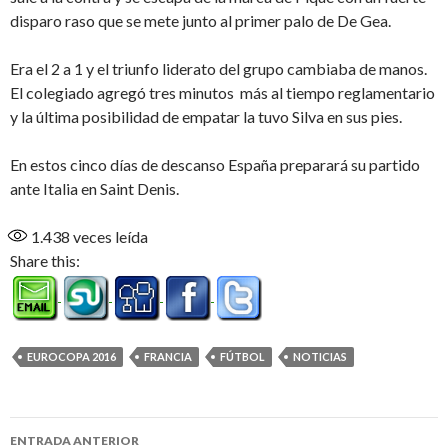
disparo raso que se mete junto al primer palo de De Gea.
Era el 2 a 1 y el triunfo liderato del grupo cambiaba de manos.
El colegiado agregó tres minutos más al tiempo reglamentario
y la última posibilidad de empatar la tuvo Silva en sus pies.
En estos cinco días de descanso España preparará su partido
ante Italia en Saint Denis.
1.438
veces leída
Share this:
EUROCOPA 2016
FRANCIA
FÚTBOL
NOTICIAS
Navegación
ENTRADA ANTERIOR