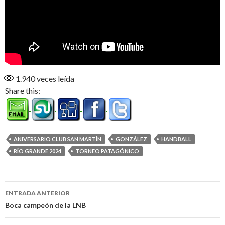
1.940
veces leída
Share this:
ANIVERSARIO CLUB SAN MARTÍN
GONZÁLEZ
HANDBALL
RÍO GRANDE 2024
TORNEO PATAGÓNICO
Navegación
ENTRADA ANTERIOR
de
Boca campeón de la LNB
entradas