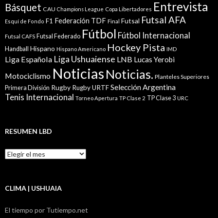
Entrevista
Básquet
CAU
Champions League
Copa Libertadores
Futsal AFA
Federación TDF
Futsal
F1
Esquí de Fondo
Final
Fútbol
Fútbol Internacional
Futsal Federado
Futsal CAFS
Hockey Pista
Hispano
Handball
Hispano Americano
IMD
Liga Ushuaiense
Liga Española
LNB
Lucas Yerobi
Noticias
Noticias.
Motociclismo
Planteles Superiores
Selección Argentina
Rugby
Rugby URTF
Primera División
Tenis Internacional
TP Clase 3
Torneo Apertura
TP Clase 2
URC
RESUMEN LBD
Resumen
LBD
CLIMA | USHUAIA
El tiempo por Tutiempo.net