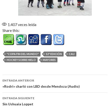
1.407
veces leída
Share this:
"COPA FIN DEL MUNDO"
12º EDICIÓN
CAU
HOCKEY SOBRE HIELO
MAYORES
Navegación
ENTRADA ANTERIOR
de
«Rodri» charló con LBD desde Mendoza (Audio)
entradas
ENTRADA SIGUIENTE
Sin Ushuaia Loppet