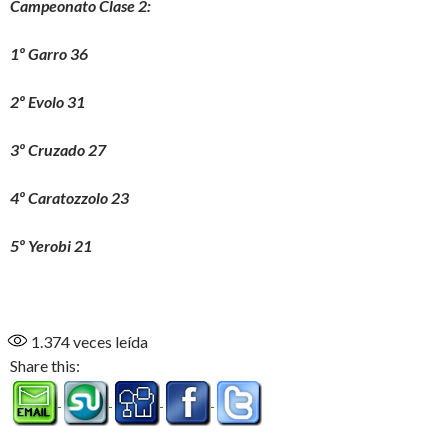
Campeonato Clase 2:
1º Garro 36
2º Evolo 31
3º Cruzado 27
4º Caratozzolo 23
5º Yerobi 21
1.374
veces leída
Share this: