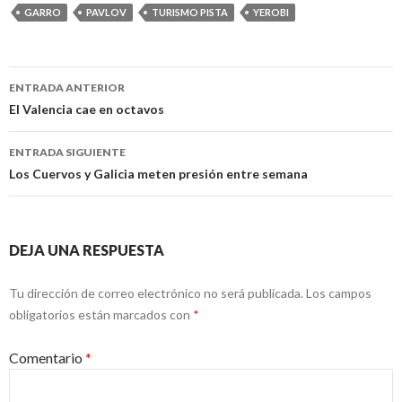
GARRO
PAVLOV
TURISMO PISTA
YEROBI
Navegación
ENTRADA ANTERIOR
de
El Valencia cae en octavos
entradas
ENTRADA SIGUIENTE
Los Cuervos y Galicia meten presión entre semana
DEJA UNA RESPUESTA
Tu dirección de correo electrónico no será publicada.
Los campos
obligatorios están marcados con
*
Comentario
*