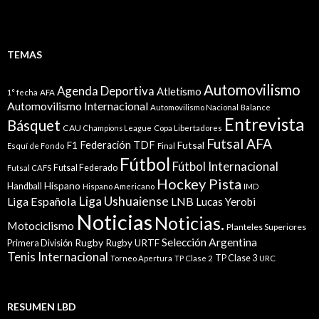
TEMAS
Automovilismo
Agenda Deportiva
Atletismo
1° fecha
AFA
Automovilismo Internacional
Automovilismo Nacional
Balance
Entrevista
Básquet
CAU
Champions League
Copa Libertadores
Futsal AFA
Federación TDF
Futsal
F1
Esquí de Fondo
Final
Fútbol
Fútbol Internacional
Futsal Federado
Futsal CAFS
Hockey Pista
Hispano
Handball
Hispano Americano
IMD
Liga Ushuaiense
Liga Española
LNB
Lucas Yerobi
Noticias
Noticias.
Motociclismo
Planteles Superiores
Selección Argentina
Rugby
Rugby URTF
Primera División
Tenis Internacional
TP Clase 3
Torneo Apertura
TP Clase 2
URC
RESUMEN LBD