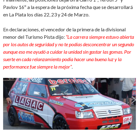
Pavlov 16º a la espera de la próxima fecha que se desarrollará
en La Plata los días 22, 23 y 24 de Marzo.
En declaraciones, el vencedor de la primera de la divisional
menor del Turismo Pista dijo:
“La carrera siempre estuvo abierta
por los autos de seguridad y no te podías desconcentrar un segundo
aunque eso me ayudó a cuidar la unidad sin gastar las gomas. Por
suerte en cada relanzamiento podía hacer una buena luz y la
performance fue siempre la mejor”
.