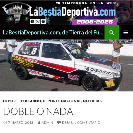
Buscar
LaBestiaDeportiva.com, de Tierra del Fuego para todo el mundo
SALTAR
MENÚ
AL
PRINCI
CONTENIDO
DEPORTE FUEGUINO
,
DEPORTE NACIONAL
,
NOTICIAS
DOBLE O NADA
7 MARZO, 2013
ADMIN
DEJA UN COMENTARIO