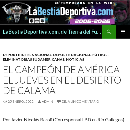
Buscar
LaBestiaDeportiva.com, de Tierra del Fuego para todo el mundo
SALTAR
MENÚ
AL
PRINCI
CONTENIDO
DEPORTE INTERNACIONAL
,
DEPORTE NACIONAL
,
FÚTBOL -
ELIMINATORIAS SUDAMERICANAS
,
NOTICIAS
EL CAMPEÓN DE AMÉRICA
EL JUEVES EN EL DESIERTO
DE CALAMA
25 ENERO, 2022
ADMIN
DEJA UN COMENTARIO
Por Javier Nicolás Baroli (Corresponsal LBD en Río Gallegos)