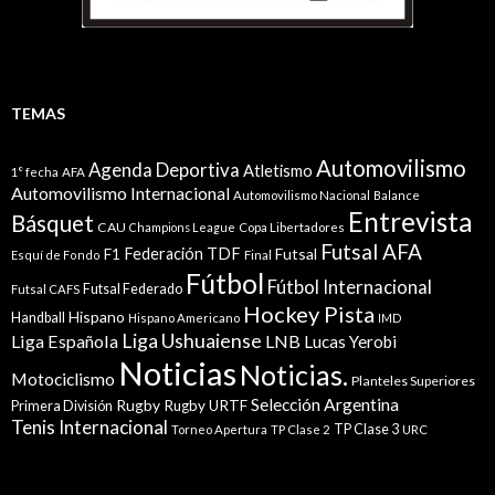
TEMAS
Automovilismo
Agenda Deportiva
Atletismo
1° fecha
AFA
Automovilismo Internacional
Automovilismo Nacional
Balance
Entrevista
Básquet
CAU
Champions League
Copa Libertadores
Futsal AFA
Federación TDF
Futsal
F1
Esquí de Fondo
Final
Fútbol
Fútbol Internacional
Futsal Federado
Futsal CAFS
Hockey Pista
Hispano
Handball
Hispano Americano
IMD
Liga Ushuaiense
Liga Española
LNB
Lucas Yerobi
Noticias
Noticias.
Motociclismo
Planteles Superiores
Selección Argentina
Rugby
Rugby URTF
Primera División
Tenis Internacional
TP Clase 3
Torneo Apertura
TP Clase 2
URC