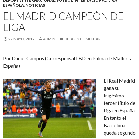
DEPORTE INTERNACIONAL
,
FÚTBOL INTERNACIONAL
,
LIGA
ESPAÑOLA
,
NOTICIAS
EL MADRID CAMPEÓN DE
LIGA
22 MAYO, 2017
ADMIN
DEJA UN COMENTARIO
Por Daniel Campos (Corresponsal LBD en Palma de Mallorca,
España)
El Real Madrid
gana su
trigésimo
tercer título de
Liga en España.
En tanto el
Barcelona
queda segundo