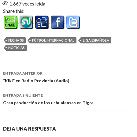
1.667
veces leída
Share this:
FECHA 38
FÚTBOL INTERNACIONAL
LIGA ESPAÑOLA
NOTICIAS
Navegación
ENTRADA ANTERIOR
de
“Kiki” en Radio Provincia (Audio)
entradas
ENTRADA SIGUIENTE
Gran producción de los ushuaienses en Tigre
DEJA UNA RESPUESTA