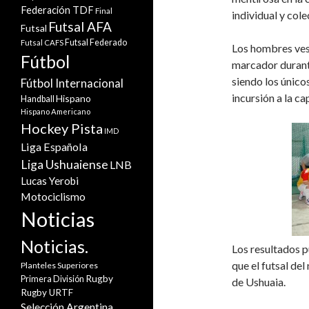
Federación TDF
Final
individual y cole
Futsal AFA
Futsal
Futsal Federado
Futsal CAFS
Los hombres vest
Fútbol
marcador durante
siendo los único
Fútbol Internacional
incursión a la ca
Hispano
Handball
Hispano Americano
Hockey Pista
IMD
Liga Española
Liga Ushuaiense
LNB
Lucas Yerobi
Motociclismo
Noticias
Noticias.
Los resultados p
que el futsal del
Planteles Superiores
Rugby
Primera División
de Ushuaia.
Rugby URTF
Selección Argentina