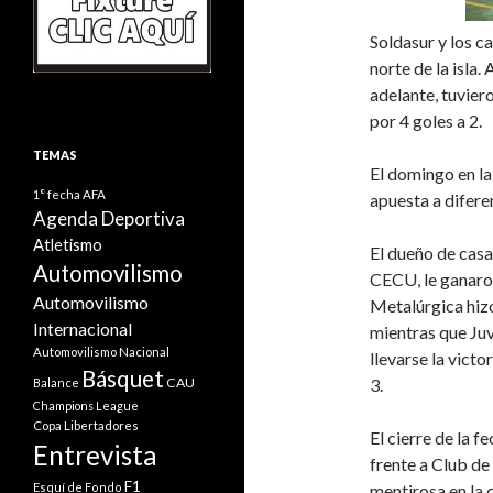
Soldasur y los c
norte de la isla. 
adelante, tuvier
por 4 goles a 2.
TEMAS
El domingo en la
1° fecha
AFA
apuesta a difere
Agenda Deportiva
Atletismo
El dueño de casa
Automovilismo
CECU, le ganaro
Automovilismo
Metalúrgica hizo
Internacional
mientras que Juv
Automovilismo Nacional
llevarse la vict
Básquet
CAU
3.
Balance
Champions League
Copa Libertadores
El cierre de la f
Entrevista
frente a Club de
F1
Esquí de Fondo
mentirosa en la 