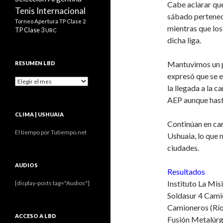
Cabe aclarar que 
Tenis Internacional
sábado pertenece
Torneo Apertura
TP Clase 2
mientras que los
TP Clase 3
URC
dicha liga.
Mantuvimos un p
RESUMEN LBD
expresó que se 
Resumen
la llegada a la 
LBD
AEP aunque hast
CLIMA | USHUAIA
Continúan en car
El tiempo por Tutiempo.net
Ushuaia, lo que 
ciudades.
AUDIOS
Resultados
Instituto La Mi
[display-posts tag="Audios"]
Soldasur 4 Cami
Camioneros (Río
ACCESO A LBD
Fusión Metalúrg