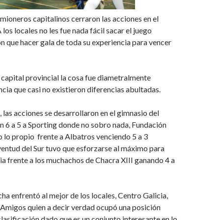
amioneros capitalinos cerraron las acciones en el
A los locales no les fue nada fácil sacar el juego
on que hacer gala de toda su experiencia para vencer
 capital provincial la cosa fue diametralmente
ncia que casi no existieron diferencias abultadas.
, las acciones se desarrollaron en el gimnasio del
n 6 a 5 a Sporting donde no sobro nada, Fundación
 lo propio frente a Albatros venciendo 5 a 3
entud del Sur tuvo que esforzarse al máximo para
oria frente a los muchachos de Chacra XIII ganando 4 a
echa enfrentó al mejor de los locales, Centro Galicia,
 Amigos quien a decir verdad ocupó una posición
clasificación dado que es un conjunto interesante en lo