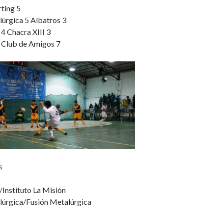
ting 5
úrgica 5 Albatros 3
 4 Chacra XIII 3
3 Club de Amigos 7
s
/Instituto La Misión
úrgica/Fusión Metalúrgica