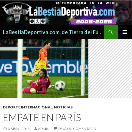
Buscar
LaBestiaDeportiva.com, de Tierra del Fuego para todo el mundo
SALTAR
MENÚ
AL
PRINCI
CONTENIDO
DEPORTE INTERNACIONAL
,
NOTICIAS
EMPATE EN PARÍS
3 ABRIL, 2013
ADMIN
DEJA UN COMENTARIO