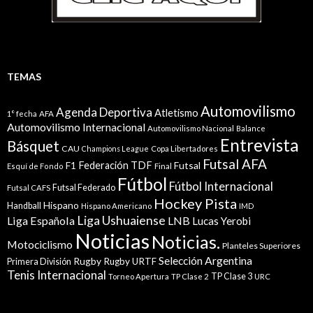
TEMAS
Automovilismo
Agenda Deportiva
Atletismo
1° fecha
AFA
Automovilismo Internacional
Automovilismo Nacional
Balance
Entrevista
Básquet
CAU
Champions League
Copa Libertadores
Futsal AFA
Federación TDF
Futsal
F1
Esquí de Fondo
Final
Fútbol
Fútbol Internacional
Futsal Federado
Futsal CAFS
Hockey Pista
Hispano
Handball
Hispano Americano
IMD
Liga Ushuaiense
Liga Española
LNB
Lucas Yerobi
Noticias
Noticias.
Motociclismo
Planteles Superiores
Selección Argentina
Rugby
Rugby URTF
Primera División
Tenis Internacional
TP Clase 3
Torneo Apertura
TP Clase 2
URC