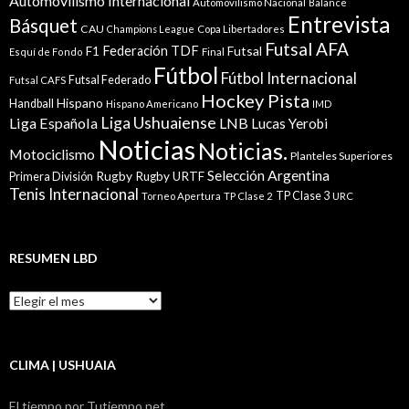
Automovilismo Internacional
Automovilismo Nacional
Balance
Entrevista
Básquet
CAU
Champions League
Copa Libertadores
Futsal AFA
Federación TDF
Futsal
F1
Esquí de Fondo
Final
Fútbol
Fútbol Internacional
Futsal Federado
Futsal CAFS
Hockey Pista
Hispano
Handball
Hispano Americano
IMD
Liga Ushuaiense
Liga Española
LNB
Lucas Yerobi
Noticias
Noticias.
Motociclismo
Planteles Superiores
Selección Argentina
Rugby
Rugby URTF
Primera División
Tenis Internacional
TP Clase 3
Torneo Apertura
TP Clase 2
URC
RESUMEN LBD
Resumen
LBD
CLIMA | USHUAIA
El tiempo por Tutiempo.net