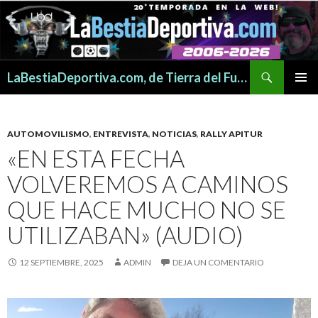
Buscar
LaBestiaDeportiva.com, de Tierra del Fuego para todo el mundo
SALTAR
MENÚ
AL
PRINCI
CONTENIDO
AUTOMOVILISMO
,
ENTREVISTA
,
NOTICIAS
,
RALLY APITUR
«EN ESTA FECHA
VOLVEREMOS A CAMINOS
QUE HACE MUCHO NO SE
UTILIZABAN» (AUDIO)
12 SEPTIEMBRE, 2025
ADMIN
DEJA UN COMENTARIO