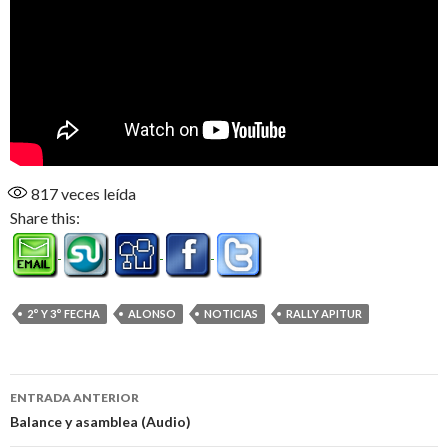
817
veces leída
Share this:
2° Y 3° FECHA
ALONSO
NOTICIAS
RALLY APITUR
Navegación
ENTRADA ANTERIOR
de
Balance y asamblea (Audio)