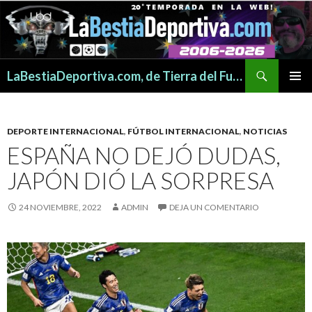
Buscar
LaBestiaDeportiva.com, de Tierra del Fuego para todo el mundo
SALTAR
MENÚ
AL
PRINCI
CONTENIDO
DEPORTE INTERNACIONAL
,
FÚTBOL INTERNACIONAL
,
NOTICIAS
ESPAÑA NO DEJÓ DUDAS,
JAPÓN DIÓ LA SORPRESA
24 NOVIEMBRE, 2022
ADMIN
DEJA UN COMENTARIO