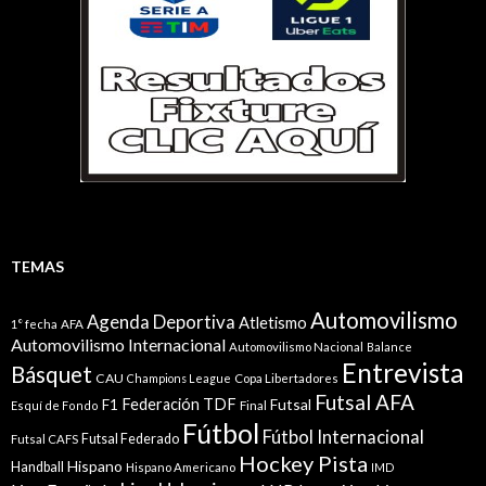
TEMAS
Automovilismo
Agenda Deportiva
Atletismo
1° fecha
AFA
Automovilismo Internacional
Automovilismo Nacional
Balance
Entrevista
Básquet
CAU
Champions League
Copa Libertadores
Futsal AFA
Federación TDF
Futsal
F1
Esquí de Fondo
Final
Fútbol
Fútbol Internacional
Futsal Federado
Futsal CAFS
Hockey Pista
Hispano
Handball
Hispano Americano
IMD