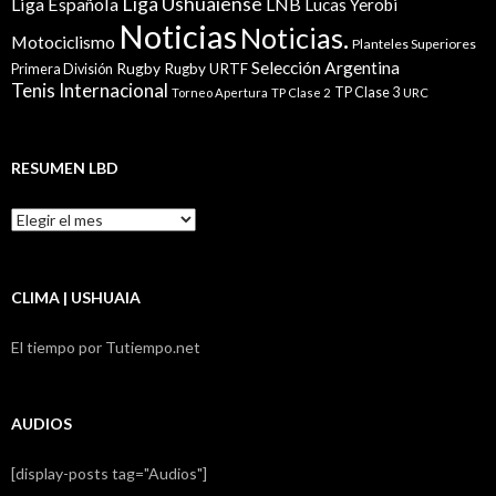
Liga Ushuaiense
Liga Española
LNB
Lucas Yerobi
Noticias
Noticias.
Motociclismo
Planteles Superiores
Selección Argentina
Rugby
Rugby URTF
Primera División
Tenis Internacional
TP Clase 3
Torneo Apertura
TP Clase 2
URC
RESUMEN LBD
Resumen
LBD
CLIMA | USHUAIA
El tiempo por Tutiempo.net
AUDIOS
[display-posts tag="Audios"]