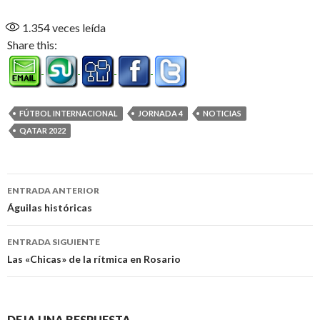
1.354
veces leída
Share this:
FÚTBOL INTERNACIONAL
JORNADA 4
NOTICIAS
QATAR 2022
Navegación
ENTRADA ANTERIOR
de
Águilas históricas
entradas
ENTRADA SIGUIENTE
Las «Chicas» de la rítmica en Rosario
DEJA UNA RESPUESTA