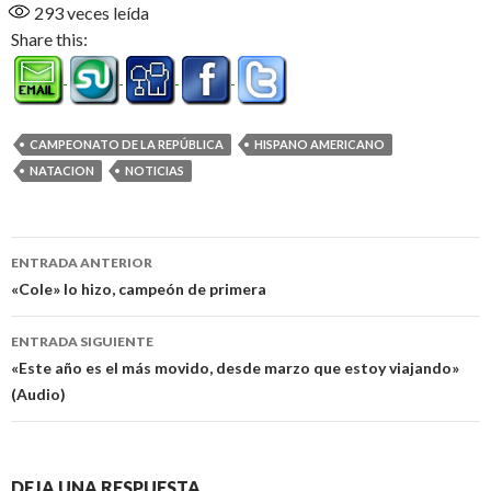
293
veces leída
Share this:
CAMPEONATO DE LA REPÚBLICA
HISPANO AMERICANO
NATACION
NOTICIAS
Navegación
ENTRADA ANTERIOR
de
«Cole» lo hizo, campeón de primera
entradas
ENTRADA SIGUIENTE
«Este año es el más movido, desde marzo que estoy viajando»
(Audio)
DEJA UNA RESPUESTA