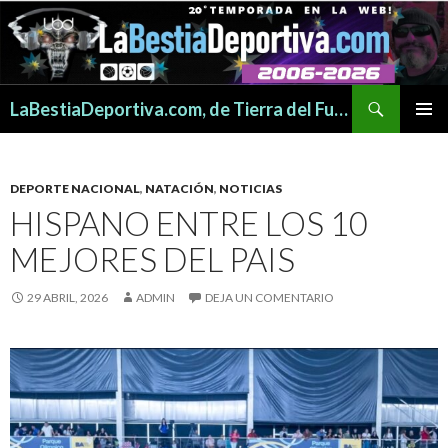
Buscar
LaBestiaDeportiva.com, de Tierra del Fuego para todo el mundo
SALTAR
MENÚ
AL
PRINCI
CONTENIDO
DEPORTE NACIONAL
,
NATACIÓN
,
NOTICIAS
HISPANO ENTRE LOS 10
MEJORES DEL PAIS
29 ABRIL, 2026
ADMIN
DEJA UN COMENTARIO