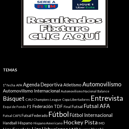
TEMAS
Automovilismo
Agenda Deportiva
Atletismo
1° fecha
AFA
Automovilismo Internacional
Automovilismo Nacional
Balance
Entrevista
Básquet
CAU
Champions League
Copa Libertadores
Futsal AFA
Federación TDF
Futsal
F1
Esquí de Fondo
Final
Fútbol
Fútbol Internacional
Futsal Federado
Futsal CAFS
Hockey Pista
Hispano
Handball
Hispano Americano
IMD