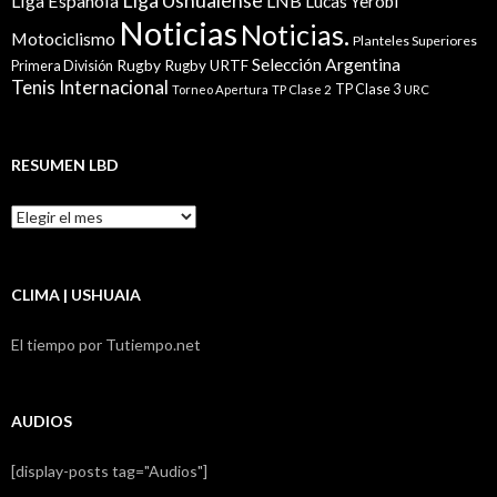
Liga Ushuaiense
Liga Española
LNB
Lucas Yerobi
Noticias
Noticias.
Motociclismo
Planteles Superiores
Selección Argentina
Rugby
Rugby URTF
Primera División
Tenis Internacional
TP Clase 3
Torneo Apertura
TP Clase 2
URC
RESUMEN LBD
Resumen
LBD
CLIMA | USHUAIA
El tiempo por Tutiempo.net
AUDIOS
[display-posts tag="Audios"]