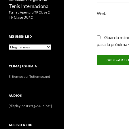
Tenis Internacional
Torneo Apertura
TP Clase 2
Web
TP Clase 3
URC
RESUMEN LBD
Guarda mi n
para la próxima
Resumen
LBD
CLIMA | USHUAIA
El tiempo por Tutiempo.net
AUDIOS
[display-posts tag="Audios"]
ACCESO A LBD