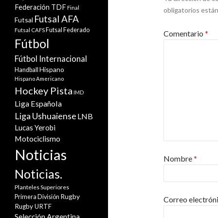
Federación TDF
Final
obligatorios est
Futsal AFA
Futsal
Futsal Federado
Futsal CAFS
Comentario
*
Fútbol
Fútbol Internacional
Hispano
Handball
Hispano Americano
Hockey Pista
IMD
Liga Española
Liga Ushuaiense
LNB
Lucas Yerobi
Motociclismo
Noticias
Nombre
*
Noticias.
Planteles Superiores
Rugby
Primera División
Correo electrón
Rugby URTF
Selección Argentina