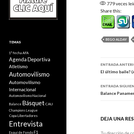
779
veces leí
Share this:
BEGO ALDAY
TEMAS
1° fecha
AFA
Agenda Deportiva
Navegaci
ENTRADA ANTER
Atletismo
de
El último baile? 
Automovilismo
entradas
Automovilismo
ENTRADA SIGUIE
Internacional
Balance Panamer
Automovilismo Nacional
Básquet
CAU
Balance
Champions League
Copa Libertadores
DEJA UNA RE
Entrevista
F1
Esquí de Fondo
Tu dirección de co