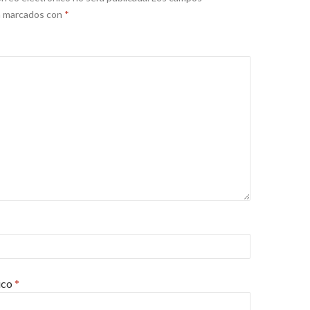
án marcados con
*
ico
*