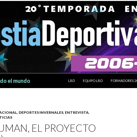
SALTAR AL CONTENIDO
odo el mundo
LBD
EQUIPO LBD
FORMADORES 2
ACIONAL
,
DEPORTES INVERNALES
,
ENTREVISTA
,
TICIAS
UMAN, EL PROYECTO