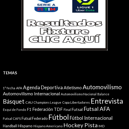
TEMAS
Automovilismo
Agenda Deportiva
Atletismo
1° fecha
AFA
Automovilismo Internacional
Automovilismo Nacional
Balance
Entrevista
Básquet
CAU
Champions League
Copa Libertadores
Futsal AFA
Federación TDF
Futsal
F1
Esquí de Fondo
Final
Fútbol
Fútbol Internacional
Futsal Federado
Futsal CAFS
Hockey Pista
Hispano
Handball
Hispano Americano
IMD