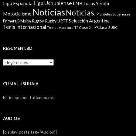
Liga Ushuaiense
Liga Española
LNB
Lucas Yerobi
Noticias
Noticias.
Motociclismo
Planteles Superiores
Selección Argentina
Rugby
Rugby URTF
Primera División
Tenis Internacional
TP Clase 3
Torneo Apertura
TP Clase 2
URC
RESUMEN LBD
Resumen
LBD
CLIMA | USHUAIA
El tiempo por Tutiempo.net
AUDIOS
[display-posts tag="Audios"]