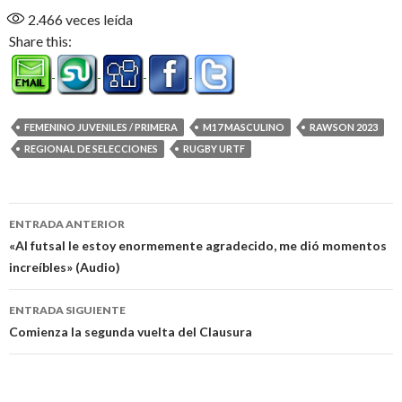
2.466
veces leída
Share this:
FEMENINO JUVENILES / PRIMERA
M17 MASCULINO
RAWSON 2023
REGIONAL DE SELECCIONES
RUGBY URTF
Navegación
ENTRADA ANTERIOR
de
«Al futsal le estoy enormemente agradecido, me dió momentos
increíbles» (Audio)
entradas
ENTRADA SIGUIENTE
Comienza la segunda vuelta del Clausura