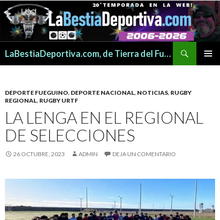
Buscar
LaBestiaDeportiva.com, de Tierra del Fuego para todo el mundo
SALTAR
MENÚ
AL
PRINCI
CONTENIDO
DEPORTE FUEGUINO
,
DEPORTE NACIONAL
,
NOTICIAS
,
RUGBY
REGIONAL
,
RUGBY URTF
LA LENGA EN EL REGIONAL
DE SELECCIONES
26 OCTUBRE, 2023
ADMIN
DEJA UN COMENTARIO