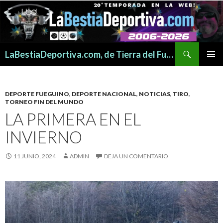
Buscar
LaBestiaDeportiva.com, de Tierra del Fuego para todo el mundo
SALTAR
MENÚ
AL
PRINCI
CONTENIDO
DEPORTE FUEGUINO
,
DEPORTE NACIONAL
,
NOTICIAS
,
TIRO
,
TORNEO FIN DEL MUNDO
LA PRIMERA EN EL
INVIERNO
11 JUNIO, 2024
ADMIN
DEJA UN COMENTARIO