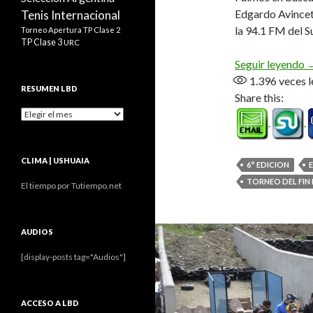
Edgardo Avincet
Tenis Internacional
la 94.1 FM del Su
Torneo Apertura
TP Clase 2
TP Clase 3
URC
T
Seguir leyendo
1.396
veces l
RESUMEN LBD
Share this:
Resumen
LBD
CLIMA | USHUAIA
6° EDICION
TORNEO DEL FIN
El tiempo por Tutiempo.net
AUDIOS
[display-posts tag="Audios"]
ACCESO A LBD