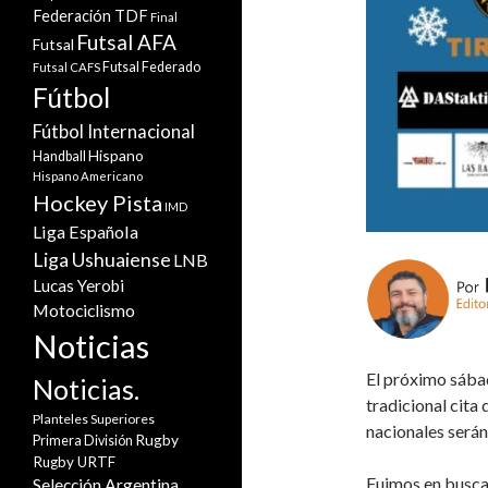
Federación TDF
Final
Futsal AFA
Futsal
Futsal Federado
Futsal CAFS
Fútbol
Fútbol Internacional
Hispano
Handball
Hispano Americano
Hockey Pista
IMD
Liga Española
Liga Ushuaiense
LNB
Lucas Yerobi
Motociclismo
Noticias
El próximo sábad
Noticias.
tradicional cita
Planteles Superiores
nacionales serán 
Rugby
Primera División
Rugby URTF
Fuimos en busca 
Selección Argentina