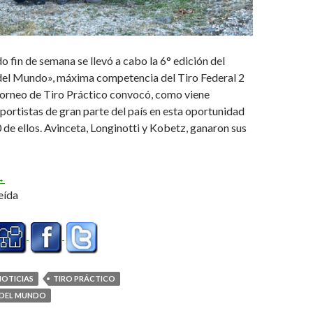
o fin de semana se llevó a cabo la 6° edición del
 del Mundo», máxima competencia del Tiro Federal 2
torneo de Tiro Práctico convocó, como viene
portistas de gran parte del país en esta oportunidad
de ellos. Avinceta, Longinotti y Kobetz, ganaron sus
a primera en el invierno
→
eída
NOTICIAS
TIRO PRÁCTICO
 DEL MUNDO