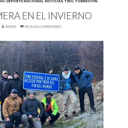
INO
,
DEPORTE NACIONAL
,
NOTICIAS
,
TIRO
,
TORNEO FIN
MERA EN EL INVIERNO
ADMIN
DEJA UN COMENTARIO