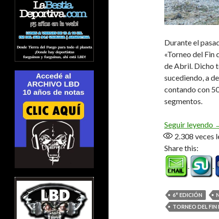
Durante el pasad
«Torneo del Fin
de Abril. Dicho 
sucediendo, a de
contando con 50 
segmentos.
L
Seguir leyendo
2.308
veces l
Share this:
6° EDICIÓN
TORNEO DEL FIN