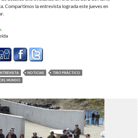
a. Compartimos la entrevista lograda este jueves en
r.
orneo del Fin del Mundo, versión invierno (Audio)
→
eída
ENTREVISTA
NOTICIAS
TIRO PRÁCTICO
 DEL MUNDO