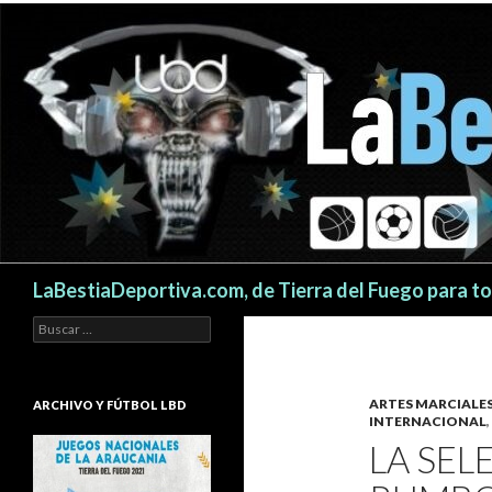
Buscar
LaBestiaDeportiva.com, de Tierra del Fuego para t
Buscar:
ARTES MARCIAL
ARCHIVO Y FÚTBOL LBD
INTERNACIONAL
,
LA SEL