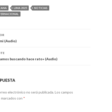
CANA
LIMA 2025
NOTICIAS
TERNACIONAL
ón
IOR
mi (Audio)
NTE
íamos buscando hace rato» (Audio)
SPUESTA
rreo electrónico no será publicada.
Los campos
án marcados con
*