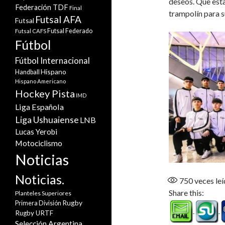
deseos. Que est
Federación TDF
Final
trampolín para s
Futsal AFA
Futsal
Futsal Federado
Futsal CAFS
Fútbol
Fútbol Internacional
Hispano
Handball
Hispano Americano
Hockey Pista
IMD
Liga Española
Liga Ushuaiense
LNB
Lucas Yerobi
Motociclismo
Noticias
Noticias.
750
veces leí
Share this:
Planteles Superiores
Rugby
Primera División
Rugby URTF
Selección Argentina