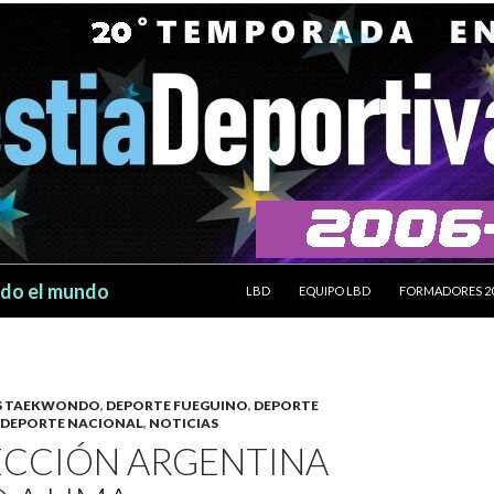
SALTAR AL CONTENIDO
odo el mundo
LBD
EQUIPO LBD
FORMADORES 2
ES TAEKWONDO
,
DEPORTE FUEGUINO
,
DEPORTE
DEPORTE NACIONAL
,
NOTICIAS
ECCIÓN ARGENTINA