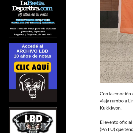
Con la emoción a
viaja rumbo a Li
Kukkiwon.
El evento ofici
(PATU) que tendr