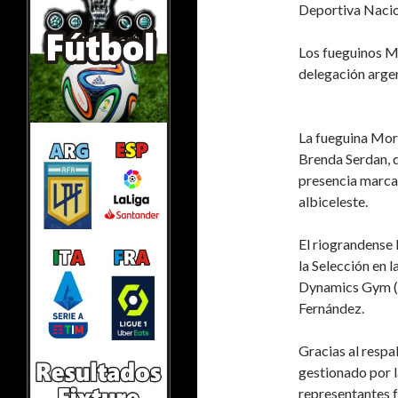
Deportiva Nacio
Los fueguinos M
delegación argen
La fueguina Mor
Brenda Serdan, q
presencia marca 
albiceleste.
El riograndense
la Selección en 
Dynamics Gym (R
Fernández.
Gracias al respa
gestionado por 
representantes f