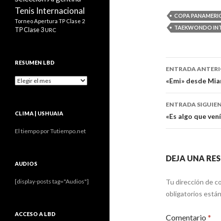
Tenis Internacional
COPA PANAMERI
Torneo Apertura
TP Clase 2
TAEKWONDO IN
TP Clase 3
URC
Navegaci
RESUMEN LBD
ENTRADA ANTER
de
Resumen
«Emi» desde Mia
LBD
entradas
ENTRADA SIGUIE
CLIMA | USHUAIA
«Es algo que ven
El tiempo por Tutiempo.net
DEJA UNA RE
AUDIOS
Tu dirección de co
[display-posts tag="Audios"]
obligatorios est
ACCESO A LBD
Comentario
*