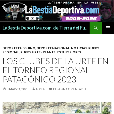
Buscar
LaBestiaDeportiva.com, de Tierra del Fuego para todo el mundo
SALTAR
MENÚ
AL
PRINCI
CONTENIDO
DEPORTE FUEGUINO
,
DEPORTE NACIONAL
,
NOTICIAS
,
RUGBY
REGIONAL
,
RUGBY URTF - PLANTELES SUPERIORES
LOS CLUBES DE LA URTF EN
EL TORNEO REGIONAL
PATAGÓNICO 2023
3 MARZO, 2023
ADMIN
DEJA UN COMENTARIO