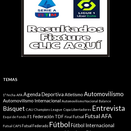
TEMAS
Automovilismo
Agenda Deportiva
Atletismo
1° fecha
AFA
Automovilismo Internacional
Automovilismo Nacional
Balance
Entrevista
Básquet
CAU
Champions League
Copa Libertadores
Futsal AFA
Federación TDF
Futsal
F1
Esquí de Fondo
Final
Fútbol
Fútbol Internacional
Futsal Federado
Futsal CAFS