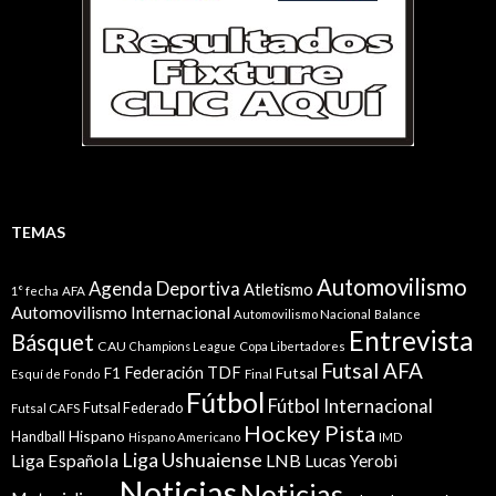
TEMAS
Automovilismo
Agenda Deportiva
Atletismo
1° fecha
AFA
Automovilismo Internacional
Automovilismo Nacional
Balance
Entrevista
Básquet
CAU
Champions League
Copa Libertadores
Futsal AFA
Federación TDF
Futsal
F1
Esquí de Fondo
Final
Fútbol
Fútbol Internacional
Futsal Federado
Futsal CAFS
Hockey Pista
Hispano
Handball
Hispano Americano
IMD
Liga Ushuaiense
Liga Española
LNB
Lucas Yerobi
Noticias
Noticias.