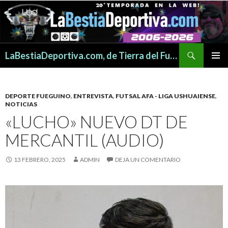
Buscar
LaBestiaDeportiva.com, de Tierra del Fuego para todo el mundo
SALTAR
MENÚ
AL
PRINCI
CONTENIDO
DEPORTE FUEGUINO
,
ENTREVISTA
,
FUTSAL AFA - LIGA USHUAIENSE
,
NOTICIAS
«LUCHO» NUEVO DT DE
MERCANTIL (AUDIO)
13 FEBRERO, 2025
ADMIN
DEJA UN COMENTARIO