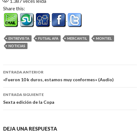
1.387
veces leída
Share this:
ENTREVISTA
FUTSAL AFA
MERCANTIL
MONTIEL
NOTICIAS
Navegación
ENTRADA ANTERIOR
de
«Fueron 10 k duros, estamos muy conformes» (Audio)
entradas
ENTRADA SIGUIENTE
Sexta edición de la Copa
DEJA UNA RESPUESTA