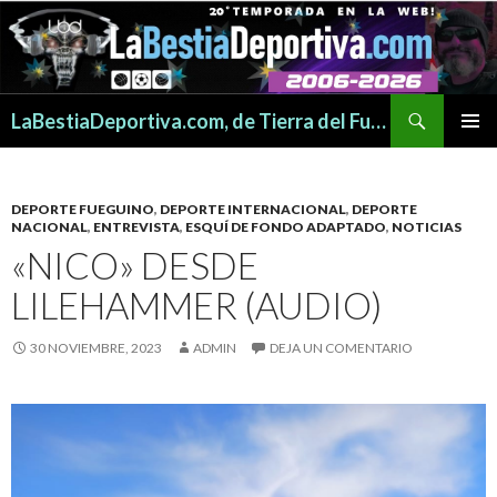
Buscar
LaBestiaDeportiva.com, de Tierra del Fuego para todo el mundo
SALTAR
MENÚ
AL
PRINCI
CONTENIDO
DEPORTE FUEGUINO
,
DEPORTE INTERNACIONAL
,
DEPORTE
NACIONAL
,
ENTREVISTA
,
ESQUÍ DE FONDO ADAPTADO
,
NOTICIAS
«NICO» DESDE
LILEHAMMER (AUDIO)
30 NOVIEMBRE, 2023
ADMIN
DEJA UN COMENTARIO