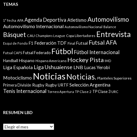
TEMAS
Automovilismo
Agenda Deportiva
Atletismo
1° fecha
AFA
Automovilismo Internacional
Automovilismo Nacional
Balance
Entrevista
Básquet
CAU
Champions League
Copa Libertadores
Futsal AFA
Federación TDF
Futsal
F1
Esquí de Fondo
Final
Fútbol
Fútbol Internacional
Futsal Federado
Futsal CAFS
Hockey Pista
Hispano
Handball
Hispano Americano
IMD
Liga Ushuaiense
Liga Española
LNB
Lucas Yerobi
Noticias
Noticias.
Motociclismo
Planteles Superiores
Selección Argentina
Rugby
Rugby URTF
Primera División
Tenis Internacional
TP Clase 3
Torneo Apertura
TP Clase 2
URC
RESUMEN LBD
Resumen
LBD