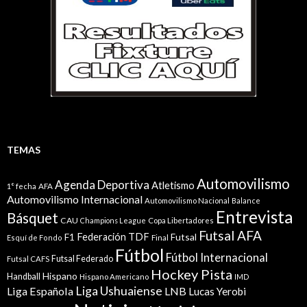
TEMAS
Automovilismo
Agenda Deportiva
Atletismo
1° fecha
AFA
Automovilismo Internacional
Automovilismo Nacional
Balance
Entrevista
Básquet
CAU
Champions League
Copa Libertadores
Futsal AFA
Federación TDF
Futsal
F1
Esquí de Fondo
Final
Fútbol
Fútbol Internacional
Futsal Federado
Futsal CAFS
Hockey Pista
Hispano
Handball
Hispano Americano
IMD
Liga Ushuaiense
Liga Española
LNB
Lucas Yerobi