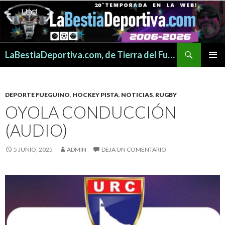
Buscar
LaBestiaDeportiva.com, de Tierra del Fuego para todo el mundo
SALTAR
MENÚ
AL
PRINCI
CONTENIDO
DEPORTE FUEGUINO
,
HOCKEY PISTA
,
NOTICIAS
,
RUGBY
OYOLA CONDUCCIÓN
(AUDIO)
5 JUNIO, 2025
ADMIN
DEJA UN COMENTARIO