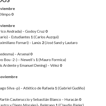
oviembre
Olimpo
0
oviembre
rico Andrada) – Godoy Cruz
0
ario) – Estudiantes
1
(Carlos Auzqui)
imiliano Fornari) – Lanús
2
(José Sand y Lautaro
Ledesma) – Arsenal
0
o Bou -2-) – Newell´s
1
(Mauro Formica)
is Ardente y Emanuel Dening) – Vélez
0
noviembre
ago Silva -p) – Atlético de Rafaela
1
(Gabriel Gudiño)
Martín Cauteruccio y Sebastián Blanco – Huracán
0
Castro y Diego Morales)- Belgrano
1
(Claudio Bieler)