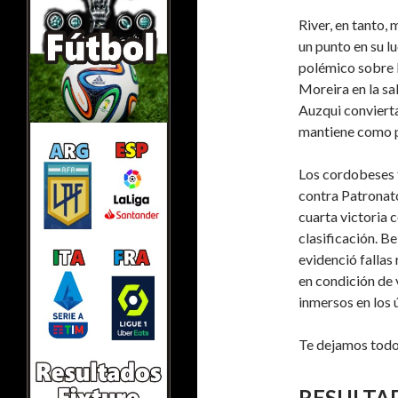
River, en tanto,
un punto en su l
polémico sobre 
Moreira en la sa
Auzqui convierta
mantiene como p
Los cordobeses t
contra Patronato
cuarta victoria 
clasificación. B
evidenció fallas
en condición de 
inmersos en los 
Te dejamos todos
RESULTA