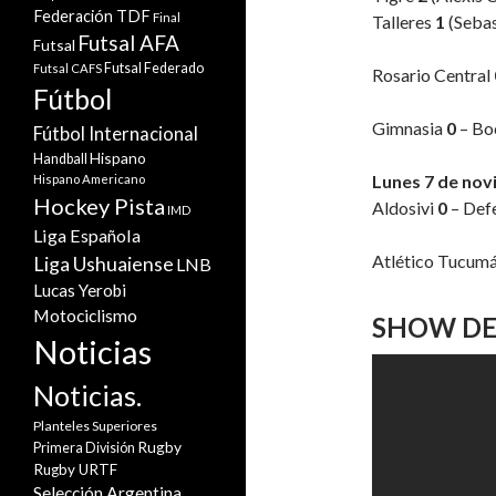
Federación TDF
Final
Talleres
1
(Sebas
Futsal AFA
Futsal
Futsal Federado
Futsal CAFS
Rosario Central
Fútbol
Gimnasia
0
– Bo
Fútbol Internacional
Hispano
Handball
Lunes 7 de no
Hispano Americano
Hockey Pista
Aldosivi
0
– Defe
IMD
Liga Española
Atlético Tucum
Liga Ushuaiense
LNB
Lucas Yerobi
Motociclismo
SHOW DE
Noticias
Noticias.
Planteles Superiores
Rugby
Primera División
Rugby URTF
Selección Argentina