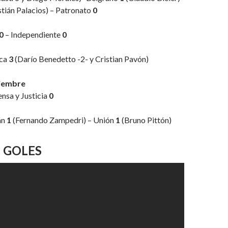
tián Palacios) – Patronato
0
0
– Independiente
0
ca
3
(Darío Benedetto -2- y Cristian Pavón)
viembre
nsa y Justicia
0
án
1
(Fernando Zampedri) – Unión
1
(Bruno Pittón)
 GOLES