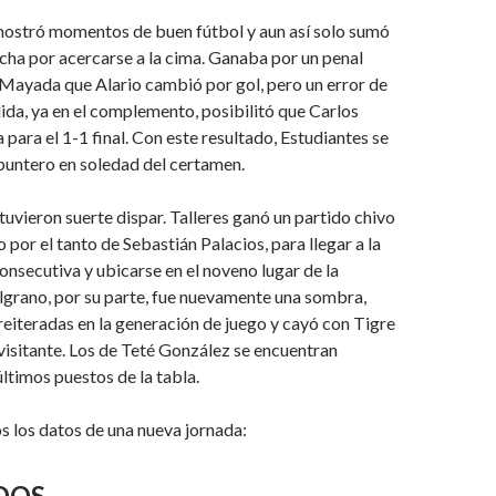
 mostró momentos de buen fútbol y aun así solo sumó
ucha por acercarse a la cima. Ganaba por un penal
Mayada que Alario cambió por gol, pero un error de
lida, ya en el complemento, posibilitó que Carlos
 para el 1-1 final. Con este resultado, Estudiantes se
untero en soledad del certamen.
uvieron suerte dispar. Talleres ganó un partido chivo
 por el tanto de Sebastián Palacios, para llegar a la
consecutiva y ubicarse en el noveno lugar de la
elgrano, por su parte, fue nuevamente una sombra,
 reiteradas en la generación de juego y cayó con Tigre
visitante. Los de Teté González se encuentran
últimos puestos de la tabla.
 los datos de una nueva jornada:
DOS