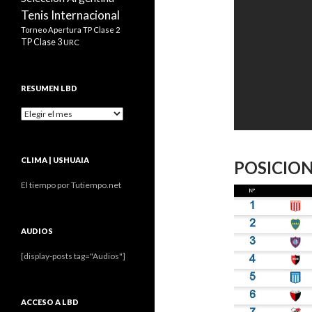
Tenis Internacional
Torneo Apertura
TP Clase 2
TP Clase 3
URC
RESUMEN LBD
Resumen
LBD
CLIMA | USHUAIA
POSICIO
El tiempo por Tutiempo.net
AUDIOS
[display-posts tag="Audios"]
ACCESO A LBD