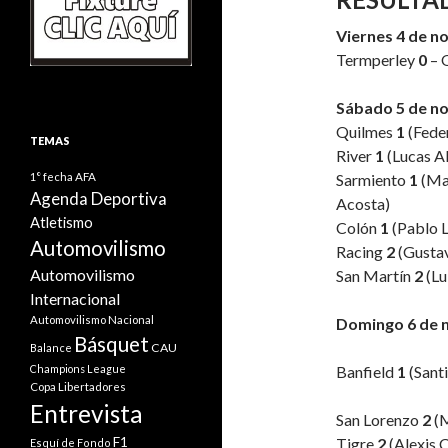
Viernes 4 de n
Termperley
0
– 
Sábado 5 de n
Quilmes
1
(Fede
TEMAS
River
1
(Lucas Al
1° fecha
AFA
Sarmiento
1
(Max
Agenda Deportiva
Acosta)
Atletismo
Colón
1
(Pablo 
Automovilismo
Racing
2
(Gustav
Automovilismo
San Martín
2
(Lu
Internacional
Automovilismo Nacional
Domingo 6 de 
Básquet
CAU
Balance
Champions League
Banfield
1
(Santi
Copa Libertadores
Entrevista
San Lorenzo
2
(
F1
Tigre
2
(Alexis 
Esquí de Fondo