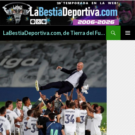
Buscar
LaBestiaDeportiva.com, de Tierra del Fuego para todo el mundo
SALTAR
MENÚ
AL
PRINCI
CONTENIDO