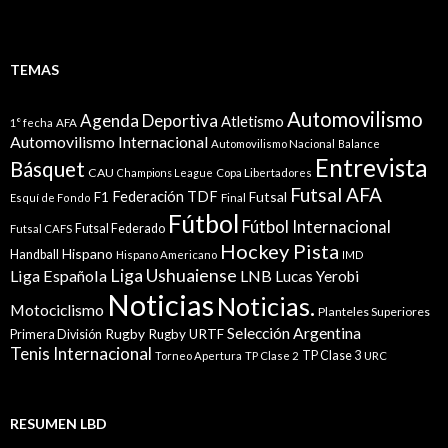
TEMAS
Automovilismo
Agenda Deportiva
Atletismo
1° fecha
AFA
Automovilismo Internacional
Automovilismo Nacional
Balance
Entrevista
Básquet
CAU
Champions League
Copa Libertadores
Futsal AFA
Federación TDF
Futsal
F1
Esquí de Fondo
Final
Fútbol
Fútbol Internacional
Futsal Federado
Futsal CAFS
Hockey Pista
Hispano
Handball
Hispano Americano
IMD
Liga Ushuaiense
Liga Española
LNB
Lucas Yerobi
Noticias
Noticias.
Motociclismo
Planteles Superiores
Selección Argentina
Rugby
Rugby URTF
Primera División
Tenis Internacional
TP Clase 3
Torneo Apertura
TP Clase 2
URC
RESUMEN LBD