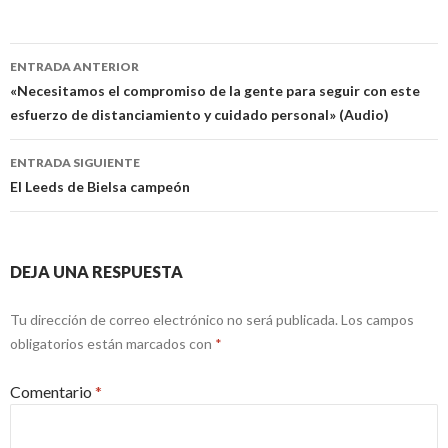
Navegación
ENTRADA ANTERIOR
de
«Necesitamos el compromiso de la gente para seguir con este
esfuerzo de distanciamiento y cuidado personal» (Audio)
entradas
ENTRADA SIGUIENTE
El Leeds de Bielsa campeón
DEJA UNA RESPUESTA
Tu dirección de correo electrónico no será publicada.
Los campos
obligatorios están marcados con
*
Comentario
*