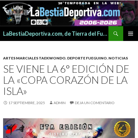
Buscar
LaBestiaDeportiva.com, de Tierra del Fuego para todo el mundo
SALTAR
MENÚ
AL
PRINCI
CONTENIDO
ARTES MARCIALES TAEKWONDO
,
DEPORTE FUEGUINO
,
NOTICIAS
SE VIENE LA 6° EDICIÓN DE
LA «COPA CORAZÓN DE LA
ISLA»
17 SEPTIEMBRE, 2025
ADMIN
DEJA UN COMENTARIO