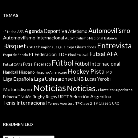
TEMAS
Automovilismo
Agenda Deportiva
Atletismo
1° fecha
AFA
Automovilismo Internacional
Automovilismo Nacional
Balance
Entrevista
Básquet
CAU
Champions League
Copa Libertadores
Futsal AFA
Federación TDF
Futsal
F1
Esquí de Fondo
Final
Fútbol
Fútbol Internacional
Futsal Federado
Futsal CAFS
Hockey Pista
Hispano
Handball
Hispano Americano
IMD
Liga Ushuaiense
Liga Española
LNB
Lucas Yerobi
Noticias
Noticias.
Motociclismo
Planteles Superiores
Selección Argentina
Rugby
Rugby URTF
Primera División
Tenis Internacional
TP Clase 3
Torneo Apertura
TP Clase 2
URC
RESUMEN LBD
Resumen