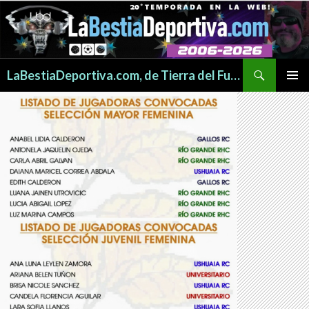
Buscar
LaBestiaDeportiva.com, de Tierra del Fuego para todo el mundo
SALTAR
MENÚ
AL
PRINCI
CONTENIDO