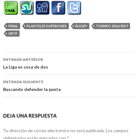
FINAL
PLANTELES SUPERIORES
RUGBY
TORNEO 2016/2017
URTF
Navegación
ENTRADA ANTERIOR
de
La Liga es cosa de dos
entradas
ENTRADA SIGUIENTE
Buscando defender la punta
DEJA UNA RESPUESTA
Tu dirección de correo electrónico no será publicada.
Los campos
obligatorios están marcados con
*