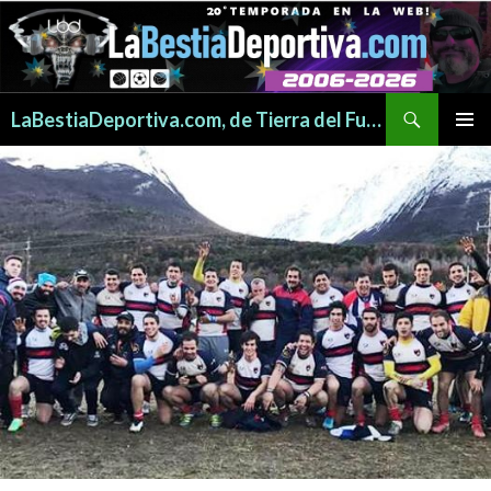
Buscar
LaBestiaDeportiva.com, de Tierra del Fuego para todo el mundo
SALTAR
MENÚ
AL
PRINCI
CONTENIDO