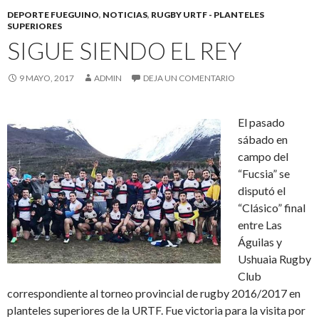
DEPORTE FUEGUINO
,
NOTICIAS
,
RUGBY URTF - PLANTELES
SUPERIORES
SIGUE SIENDO EL REY
9 MAYO, 2017
ADMIN
DEJA UN COMENTARIO
El pasado
sábado en
campo del
“Fucsia” se
disputó el
“Clásico” final
entre Las
Águilas y
Ushuaia Rugby
Club
correspondiente al torneo provincial de rugby 2016/2017 en
planteles superiores de la URTF. Fue victoria para la visita por