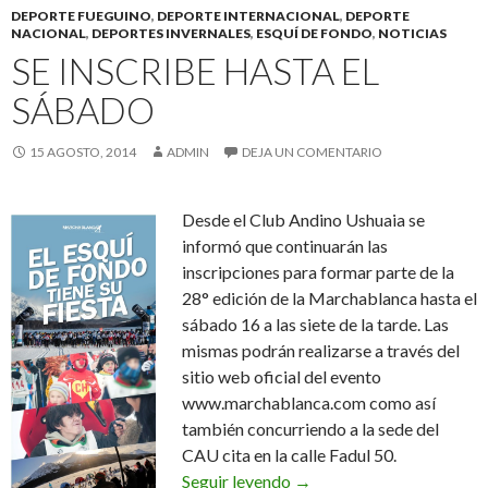
DEPORTE FUEGUINO
,
DEPORTE INTERNACIONAL
,
DEPORTE
NACIONAL
,
DEPORTES INVERNALES
,
ESQUÍ DE FONDO
,
NOTICIAS
SE INSCRIBE HASTA EL
SÁBADO
15 AGOSTO, 2014
ADMIN
DEJA UN COMENTARIO
Desde el Club Andino Ushuaia se
informó que continuarán las
inscripciones para formar parte de la
28° edición de la Marchablanca hasta el
sábado 16 a las siete de la tarde. Las
mismas podrán realizarse a través del
sitio web oficial del evento
www.marchablanca.com como así
también concurriendo a la sede del
CAU cita en la calle Fadul 50.
Se inscribe hasta el sábad
Seguir leyendo
→