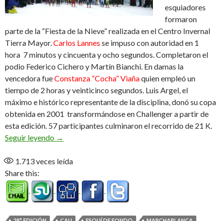
esquiadores
formaron
parte de la “Fiesta de la Nieve” realizada en el Centro Invernal
Tierra Mayor.
Carlos Lannes
se impuso con autoridad en 1
hora 7 minutos y cincuenta y ocho segundos. Completaron el
podio Federico Cichero y Martín Bianchi. En damas la
vencedora fue
Constanza “Cocha” Viaña
quien empleó un
tiempo de 2 horas y veinticinco segundos. Luis Argel, el
máximo e histórico representante de la disciplina, donó su copa
obtenida en 2001 transformándose en Challenger a partir de
esta edición. 57 participantes culminaron el recorrido de 21 K.
Carlos y Constanza los dueños de la 28° edición
Seguir leyendo
→
1.713
veces leída
Share this:
28° EDICIÓN
CAU
ESQUÍ DE FONDO
MARCHABLANCA