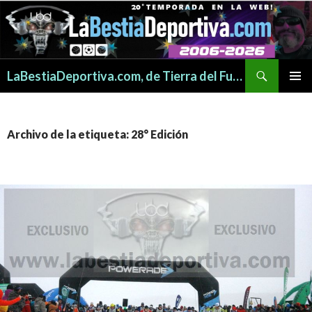
Buscar
LaBestiaDeportiva.com, de Tierra del Fuego para todo el mundo
SALTAR
MENÚ
AL
PRINCI
CONTENIDO
Archivo de la etiqueta: 28° Edición