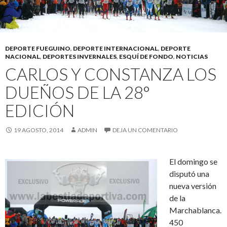
DEPORTE FUEGUINO
,
DEPORTE INTERNACIONAL
,
DEPORTE
NACIONAL
,
DEPORTES INVERNALES
,
ESQUÍ DE FONDO
,
NOTICIAS
CARLOS Y CONSTANZA LOS
DUEÑOS DE LA 28°
EDICIÓN
19 AGOSTO, 2014
ADMIN
DEJA UN COMENTARIO
El domingo se
disputó una
nueva versión
de la
Marchablanca.
450