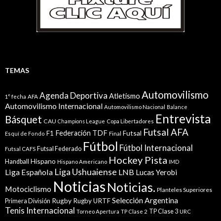
TEMAS
Automovilismo
Agenda Deportiva
Atletismo
1° fecha
AFA
Automovilismo Internacional
Automovilismo Nacional
Balance
Entrevista
Básquet
CAU
Champions League
Copa Libertadores
Futsal AFA
Federación TDF
Futsal
F1
Esquí de Fondo
Final
Fútbol
Fútbol Internacional
Futsal Federado
Futsal CAFS
Hockey Pista
Hispano
Handball
Hispano Americano
IMD
Liga Ushuaiense
Liga Española
LNB
Lucas Yerobi
Noticias
Noticias.
Motociclismo
Planteles Superiores
Selección Argentina
Rugby
Rugby URTF
Primera División
Tenis Internacional
TP Clase 3
Torneo Apertura
TP Clase 2
URC