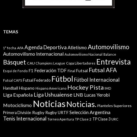
TEMAS
Automovilismo
Agenda Deportiva
Atletismo
1° fecha
AFA
Automovilismo Internacional
Automovilismo Nacional
Balance
Entrevista
Básquet
CAU
Champions League
Copa Libertadores
Futsal AFA
Federación TDF
Futsal
F1
Esquí de Fondo
Final
Fútbol
Fútbol Internacional
Futsal Federado
Futsal CAFS
Hockey Pista
Hispano
Handball
Hispano Americano
IMD
Liga Ushuaiense
Liga Española
LNB
Lucas Yerobi
Noticias
Noticias.
Motociclismo
Planteles Superiores
Selección Argentina
Rugby
Rugby URTF
Primera División
Tenis Internacional
TP Clase 3
Torneo Apertura
TP Clase 2
URC