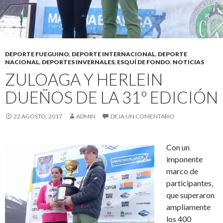
DEPORTE FUEGUINO
,
DEPORTE INTERNACIONAL
,
DEPORTE
NACIONAL
,
DEPORTES INVERNALES
,
ESQUÍ DE FONDO
,
NOTICIAS
ZULOAGA Y HERLEIN
DUEÑOS DE LA 31º EDICIÓN
22 AGOSTO, 2017
ADMIN
DEJA UN COMENTARIO
Con un
imponente
marco de
participantes,
que superaron
ampliamente
los 400