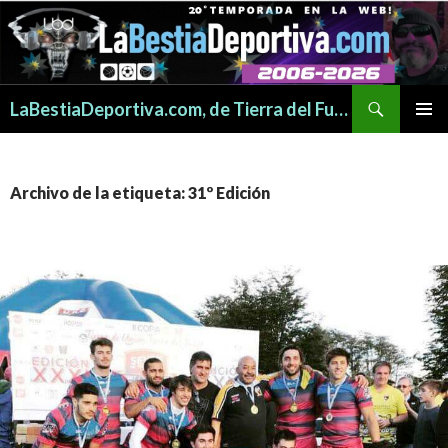
Buscar
LaBestiaDeportiva.com, de Tierra del Fuego para todo el mundo
SALTAR
MENÚ
AL
PRINCI
CONTENIDO
Archivo de la etiqueta: 31º Edición