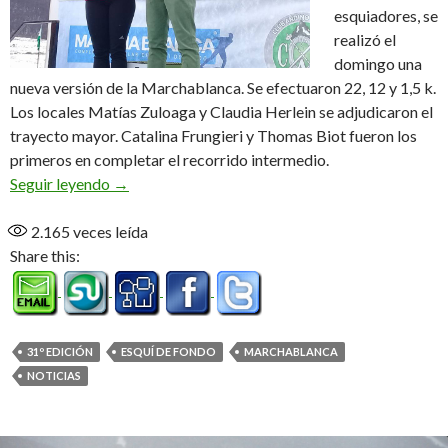
esquiadores, se
realizó el
domingo una
nueva versión de la Marchablanca. Se efectuaron 22, 12 y 1,5 k.
Los locales Matías Zuloaga y Claudia Herlein se adjudicaron el
trayecto mayor. Catalina Frungieri y Thomas Biot fueron los
primeros en completar el recorrido intermedio.
Zuloaga y Herlein dueños de la 31º edición
Seguir leyendo
→
2.165
veces leída
Share this:
31º EDICIÓN
ESQUÍ DE FONDO
MARCHABLANCA
NOTICIAS