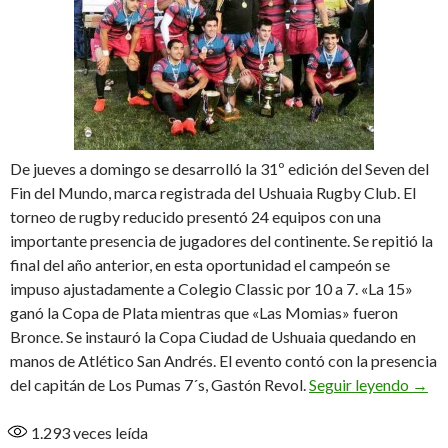
De jueves a domingo se desarrolló la 31º edición del Seven del
Fin del Mundo, marca registrada del Ushuaia Rugby Club. El
torneo de rugby reducido presentó 24 equipos con una
importante presencia de jugadores del continente. Se repitió la
final del año anterior, en esta oportunidad el campeón se
impuso ajustadamente a Colegio Classic por 10 a 7. «La 15»
ganó la Copa de Plata mientras que «Las Momias» fueron
Bronce. Se instauró la Copa Ciudad de Ushuaia quedando en
manos de Atlético San Andrés. El evento contó con la presencia
Herb
del capitán de Los Pumas 7´s, Gastón Revol.
Seguir leyendo
→
1.293
veces leída