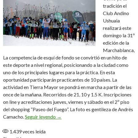
tradición el
Club Andino
Ushuaia
realizará este
domingo la 31º
edición de la
Marchablanca,
La competencia de esquí de fondo se convirtió en un hito de
este deporte a nivel regional, posicionando a la ciudad como
uno de los principales lugares para la práctica. En esta
oportunidad participarán practicantes de 10 países. La
actividad en Tierra Mayor se pondrá en marcha a partir de las
once de la mañana. Recorridos de 21, 10 y 1.5 K. Inscripciones
on line y acreditaciones jueves, viernes y sábado en el 2º piso
del shopping “Paseo del Fuego”. La foto es gentileza de Andrés
Marchablanca versión 31, “La Fiesta de
Camacho.
Seguir leyendo
→
1.439
veces leída