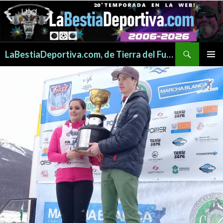
Buscar
LaBestiaDeportiva.com, de Tierra del Fuego para todo el mundo
SALTAR
MENÚ
AL
PRINCI
CONTENIDO