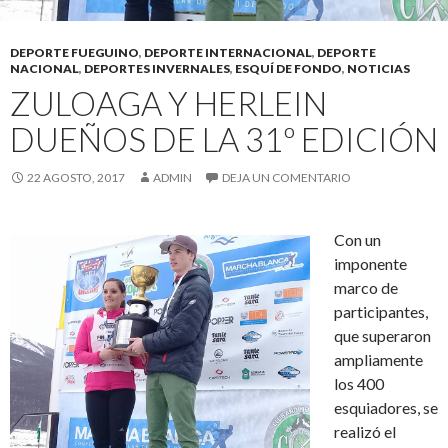
DEPORTE FUEGUINO
,
DEPORTE INTERNACIONAL
,
DEPORTE
NACIONAL
,
DEPORTES INVERNALES
,
ESQUÍ DE FONDO
,
NOTICIAS
ZULOAGA Y HERLEIN
DUEÑOS DE LA 31º EDICIÓN
22 AGOSTO, 2017
ADMIN
DEJA UN COMENTARIO
Con un
imponente
marco de
participantes,
que superaron
ampliamente
los 400
esquiadores, se
realizó el