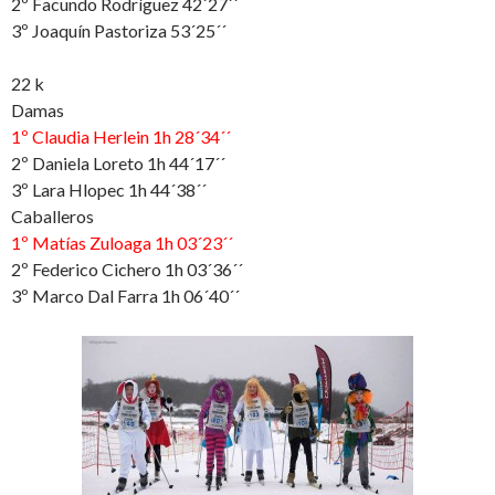
2º Facundo Rodríguez 42´27´´
3º Joaquín Pastoriza 53´25´´
22 k
Damas
1º Claudia Herlein 1h 28´34´´
2º Daniela Loreto 1h 44´17´´
3º Lara Hlopec 1h 44´38´´
Caballeros
1º Matías Zuloaga 1h 03´23´´
2º Federico Cichero 1h 03´36´´
3º Marco Dal Farra 1h 06´40´´