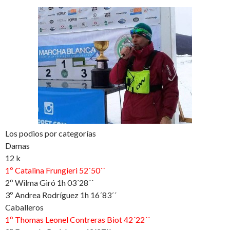
Los podios por categorías
Damas
12 k
1º Catalina Frungieri 52´50´´
2º Wilma Giró 1h 03´28´´
3º Andrea Rodríguez 1h 16´83´´
Caballeros
1º Thomas Leonel Contreras Biot 42´22´´