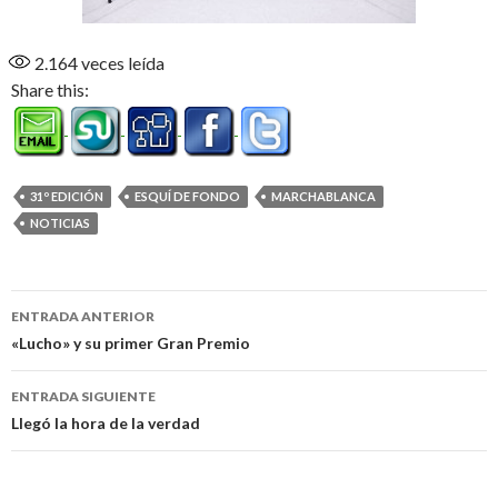
2.164
veces leída
Share this:
31º EDICIÓN
ESQUÍ DE FONDO
MARCHABLANCA
NOTICIAS
Navegación
ENTRADA ANTERIOR
de
«Lucho» y su primer Gran Premio
entradas
ENTRADA SIGUIENTE
Llegó la hora de la verdad