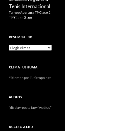
Tenis Internacional
Torneo Apertura
TP Clase 2
TP Clase 3
URC
RESUMEN LBD
Resumen
LBD
CLIMA | USHUAIA
El tiempo por Tutiempo.net
AUDIOS
[display-posts tag="Audios"]
ACCESO A LBD