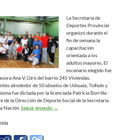
La Secretaría de
Deportes Provincial
organizó durante el
fin de semana la
capacitación
orientada a los
adultos mayores. El
escenario elegido fue
esora Ana V. Giró del barrio 245 Viviendas.
ntes alrededor de 50 abuelos de Ushuaia, Tolhuin y
isma fue dictada por la licenciada Patricia Borrillo
e de la Dirección de Deporte Social de la Secretaría
“Reírse, caminar y activar la memoria”
la Nación.
Seguir leyendo
→
eída