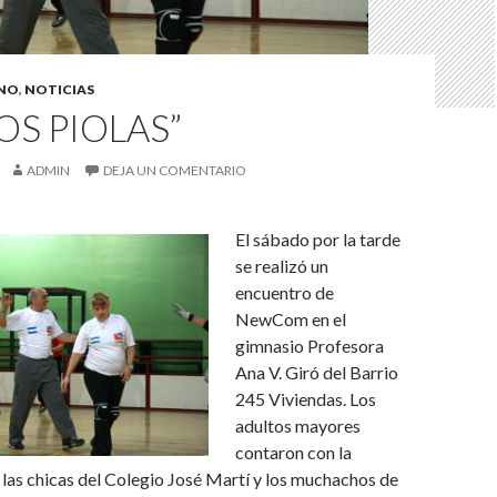
INO
,
NOTICIAS
TOS PIOLAS”
ADMIN
DEJA UN COMENTARIO
El sábado por la tarde
se realizó un
encuentro de
NewCom en el
gimnasio Profesora
Ana V. Giró del Barrio
245 Viviendas. Los
adultos mayores
contaron con la
las chicas del Colegio José Martí y los muchachos de