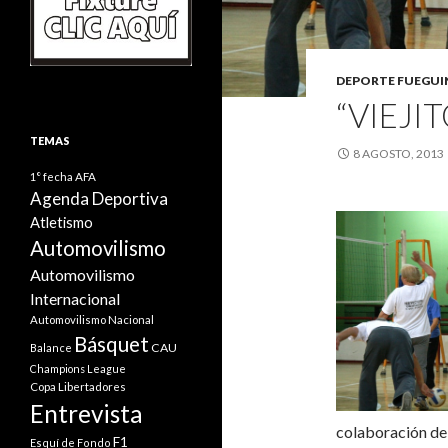
DEPORTE FUEGU
“VIEJI
TEMAS
8 AGOSTO, 2013
1° fecha
AFA
Agenda Deportiva
Atletismo
Automovilismo
Automovilismo
Internacional
Automovilismo Nacional
Básquet
CAU
Balance
Champions League
Copa Libertadores
Entrevista
colaboración de 
F1
Esquí de Fondo