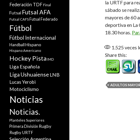
la URTF para rea
Federación TDF
Final
sábado se realiza
Futsal AFA
Futsal
mayores de 60 añ
Futsal Federado
Futsal CAFS
deportiva en La 
Fútbol
18.30 horas.
Par
Fútbol Internacional
Hispano
Handball
1.525
veces l
Hispano Americano
Share this:
Hockey Pista
IMD
Liga Española
Liga Ushuaiense
LNB
Lucas Yerobi
ADULTOS MAYOR
Motociclismo
Noticias
Noticias.
Planteles Superiores
Rugby
Primera División
Rugby URTF
Selección Argentina